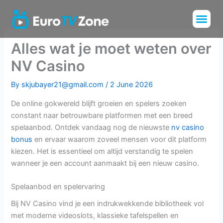
Skip
Me
to
Installation Tu
Channels List
content
Alles wat je moet weten over
NV Casino
By
skjubayer21@gmail.com
/
2 June 2026
De online gokwereld blijft groeien en spelers zoeken
constant naar betrouwbare platformen met een breed
spelaanbod. Ontdek vandaag nog de nieuwste
nv casino
bonus
en ervaar waarom zoveel mensen voor dit platform
kiezen. Het is essentieel om altijd verstandig te spelen
wanneer je een account aanmaakt bij een nieuw casino.
Spelaanbod en spelervaring
Bij NV Casino vind je een indrukwekkende bibliotheek vol
met moderne videoslots, klassieke tafelspellen en