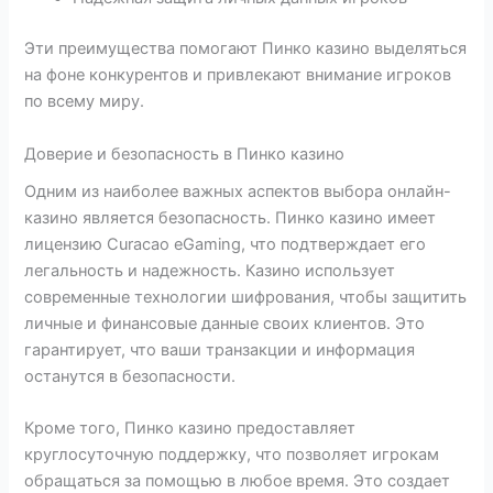
Эти преимущества помогают Пинко казино выделяться
на фоне конкурентов и привлекают внимание игроков
по всему миру.
Доверие и безопасность в Пинко казино
Одним из наиболее важных аспектов выбора онлайн-
казино является безопасность. Пинко казино имеет
лицензию Curacao eGaming, что подтверждает его
легальность и надежность. Казино использует
современные технологии шифрования, чтобы защитить
личные и финансовые данные своих клиентов. Это
гарантирует, что ваши транзакции и информация
останутся в безопасности.
Кроме того, Пинко казино предоставляет
круглосуточную поддержку, что позволяет игрокам
обращаться за помощью в любое время. Это создает