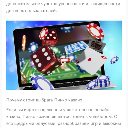
дополнительное чувство уверенности и защищенности
для всех пользователей.
Почему стоит выбрать Пинко казино
Если вы ищете надежное и увлекательное онлайн-
казино, Пинко казино является отличным выбором. С
его щедрыми бонусами, разнообразием игр и высоким