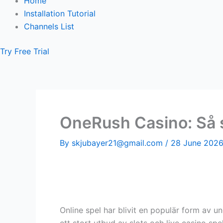
Home
Installation Tutorial
Channels List
Try Free Trial
OneRush Casino: Så s
By
skjubayer21@gmail.com
/
28 June 202
Online spel har blivit en populär form av u
ett stort utbud av slots och live casino sp