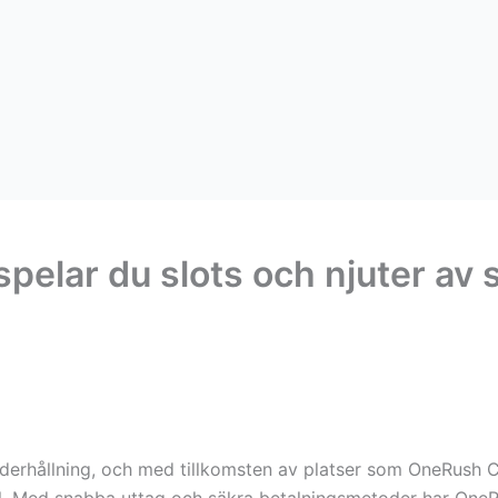
pelar du slots och njuter av 
6
nderhållning, och med tillkomsten av platser som OneRush Casi
el. Med snabba uttag och säkra betalningsmetoder har OneRus