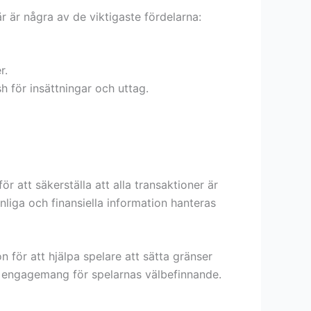
r är några av de viktigaste fördelarna:
r.
 för insättningar och uttag.
r att säkerställa att alla transaktioner är
iga och finansiella information hanteras
n för att hjälpa spelare att sätta gränser
tt engagemang för spelarnas välbefinnande.