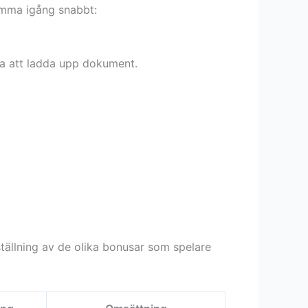
komma igång snabbt:
era att ladda upp dokument.
tällning av de olika bonusar som spelare