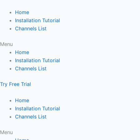
Skip
to
Home
content
Installation Tutorial
Channels List
Menu
Home
Installation Tutorial
Channels List
Try Free Trial
Home
Installation Tutorial
Channels List
Menu