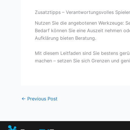
Zusatztipps – Verantwortungsvolles Spiele
Nutzen Sie die angebotenen Werkzeuge: Set
Bedarf können Sie eine Auszeit nehmen oder
Aufklärung bieten Beratung.
Mit diesem Leitfaden sind Sie bestens gerüs
machen – setzen Sie sich Grenzen und gen
←
Previous Post