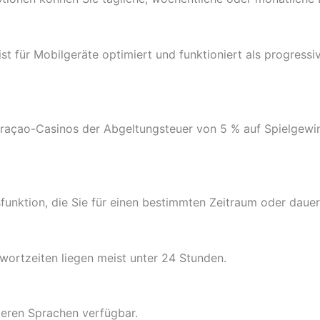
 ist für Mobilgeräte optimiert und funktioniert als progre
raçao-Casinos der Abgeltungsteuer von 5 % auf Spielgewinn
sfunktion, die Sie für einen bestimmten Zeitraum oder dauer
twortzeiten liegen meist unter 24 Stunden.
iteren Sprachen verfügbar.