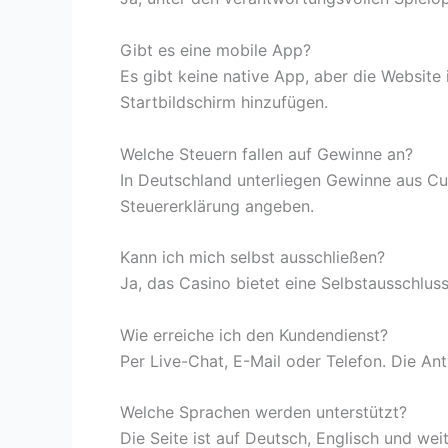
Gibt es eine mobile App?
Es gibt keine native App, aber die Website
Startbildschirm hinzufügen.
Welche Steuern fallen auf Gewinne an?
In Deutschland unterliegen Gewinne aus Cu
Steuererklärung angeben.
Kann ich mich selbst ausschließen?
Ja, das Casino bietet eine Selbstausschlus
Wie erreiche ich den Kundendienst?
Per Live-Chat, E-Mail oder Telefon. Die An
Welche Sprachen werden unterstützt?
Die Seite ist auf Deutsch, Englisch und we