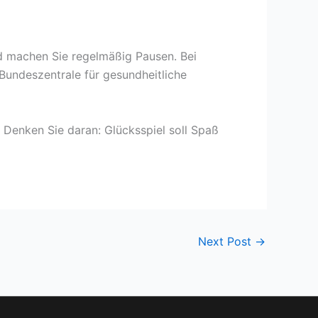
nd machen Sie regelmäßig Pausen. Bei
Bundeszentrale für gesundheitliche
. Denken Sie daran: Glücksspiel soll Spaß
Next Post
→