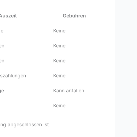
Auszeit
Gebühren
ge
Keine
en
Keine
en
Keine
uszahlungen
Keine
ge
Kann anfallen
Keine
ung abgeschlossen ist.