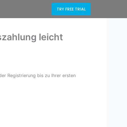
TRY FREE TRIAL
zahlung leicht
er Registrierung bis zu Ihrer ersten