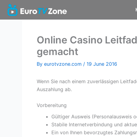
Skip
to
content
Online Casino Leitfa
gemacht
By
eurotvzone.com
/
19 June 2016
Wenn Sie nach einem zuverlässigen Leitfa
Auszahlung ab.
Vorbereitung
Gültiger Ausweis (Personalausweis od
Stabile Internetverbindung und aktue
Ein von Ihnen bevorzugtes Zahlungsm