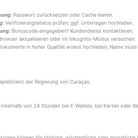
sung:
Passwort zurücksetzen oder Cache leeren.
g:
Verifizierungsstatus prüfen; ggf. Unterlagen hochladen.
ung:
Bonuscode eingegeben? Kundendienst kontaktieren.
rowser aktualisieren oder im Inkognito-Modus versuchen.
okumente in hoher Qualität erneut hochladen, Name muss 
sspiellizenz der Regierung von Curaçao.
innerhalb von 24 Stunden bei E-Wallets, bei Karten oder 
tionen können Sie tägliche, wöchentliche oder monatliche L