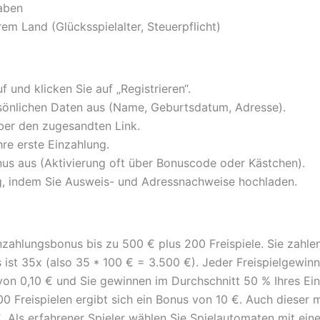
haben
em Land (Glücksspielalter, Steuerpflicht)
 und klicken Sie auf „Registrieren“.
ersönlichen Daten aus (Name, Geburtsdatum, Adresse).
über den zugesandten Link.
hre erste Einzahlung.
us aus (Aktivierung oft über Bonuscode oder Kästchen).
ng, indem Sie Ausweis- und Adressnachweise hochladen.
zahlungsbonus bis zu 500 € plus 200 Freispiele. Sie zahlen
ist 35x (also 35 * 100 € = 3.500 €). Jeder Freispielgewin
von 0,10 € und Sie gewinnen im Durchschnitt 50 % Ihres Ein
00 Freispielen ergibt sich ein Bonus von 10 €. Auch diese
Als erfahrener Spieler wählen Sie Spielautomaten mit ein