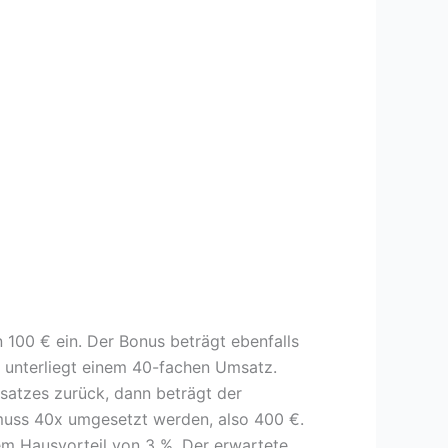
 100 € ein. Der Bonus beträgt ebenfalls
n unterliegt einem 40-fachen Umsatz.
satzes zurück, dann beträgt der
r muss 40x umgesetzt werden, also 400 €.
em Hausvorteil von 3 %. Der erwartete