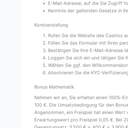
E-Mail-Adresse, auf die Sie Zugriff 
Kenntnis der geltenden Gesetze in Ihr
Kontoerstellung
Rufen Sie die Website des Casinos auf
Füllen Sie das Formular mit Ihren p
Bestätigen Sie Ihre E-Mail-Adresse 
Loggen Sie sich ein und tätigen Sie I
Wählen Sie ggf. den Willkommensbon
Absolvieren Sie die KYC-Verifizieru
Bonus Mathematik
Nehmen wir an, Sie erhalten einen 100%-Ein
100 €. Die Umsatzbedingung für den Bonus 
Angenommen, ein Freispiel hat einen Wert 
Erwartungswert pro Freispiel 0,05 €. Bei 2
Gesamtumsatz: 3.500 € + 400 € = 3.900 €. 