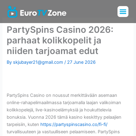
Skip
Me
to
Installation Tu
Channels List
content
PartySpins Casino 2026:
parhaat kolikkopelit ja
niiden tarjoamat edut
By
skjubayer21@gmail.com
/
27 June 2026
PartySpins Casino on noussut merkittävään asemaan
online-rahapelimaailmassa tarjoamalla laajan valikoiman
kolikkopelejä, live-kasinoelämyksiä ja houkuttelevia
bonuksia. Vuonna 2026 tämä kasino keskittyy pelaajien
tarpeisiin, kuten
https://partyspinscasino.co/fi-fi/
turvallisuuteen ja vastuulliseen pelaamiseen. PartySpins