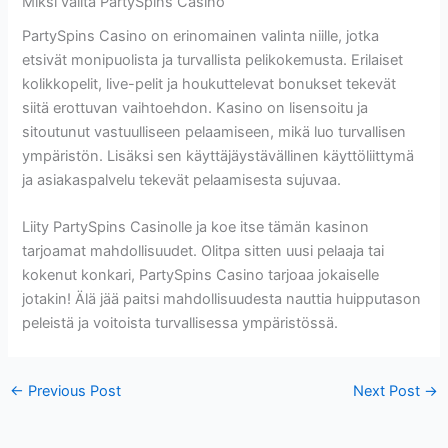
Miksi valita PartySpins Casino
PartySpins Casino on erinomainen valinta niille, jotka
etsivät monipuolista ja turvallista pelikokemusta. Erilaiset
kolikkopelit, live-pelit ja houkuttelevat bonukset tekevät
siitä erottuvan vaihtoehdon. Kasino on lisensoitu ja
sitoutunut vastuulliseen pelaamiseen, mikä luo turvallisen
ympäristön. Lisäksi sen käyttäjäystävällinen käyttöliittymä
ja asiakaspalvelu tekevät pelaamisesta sujuvaa.
Liity PartySpins Casinolle ja koe itse tämän kasinon
tarjoamat mahdollisuudet. Olitpa sitten uusi pelaaja tai
kokenut konkari, PartySpins Casino tarjoaa jokaiselle
jotakin! Älä jää paitsi mahdollisuudesta nauttia huipputason
peleistä ja voitoista turvallisessa ympäristössä.
←
Previous Post
Next Post
→