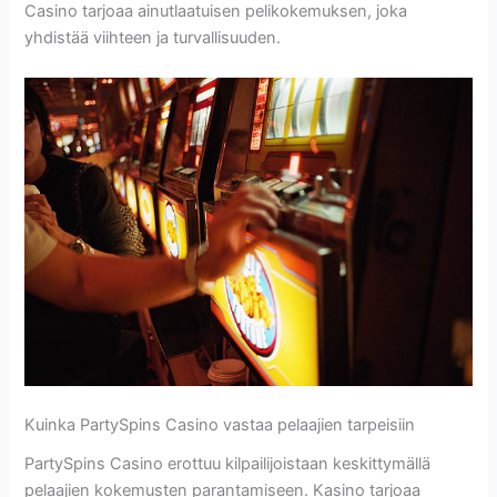
Casino tarjoaa ainutlaatuisen pelikokemuksen, joka
yhdistää viihteen ja turvallisuuden.
Kuinka PartySpins Casino vastaa pelaajien tarpeisiin
PartySpins Casino erottuu kilpailijoistaan keskittymällä
pelaajien kokemusten parantamiseen. Kasino tarjoaa