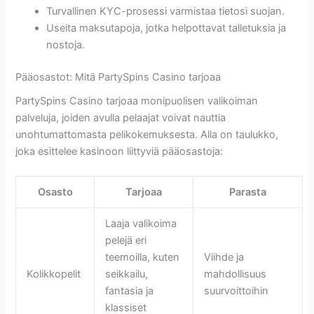
Turvallinen KYC-prosessi varmistaa tietosi suojan.
Useita maksutapoja, jotka helpottavat talletuksia ja
nostoja.
Pääosastot: Mitä PartySpins Casino tarjoaa
PartySpins Casino tarjoaa monipuolisen valikoiman
palveluja, joiden avulla pelaajat voivat nauttia
unohtumattomasta pelikokemuksesta. Alla on taulukko,
joka esittelee kasinoon liittyviä pääosastoja:
Osasto
Tarjoaa
Parasta
Laaja valikoima
pelejä eri
teemoilla, kuten
Viihde ja
Kolikkopelit
seikkailu,
mahdollisuus
fantasia ja
suurvoittoihin
klassiset