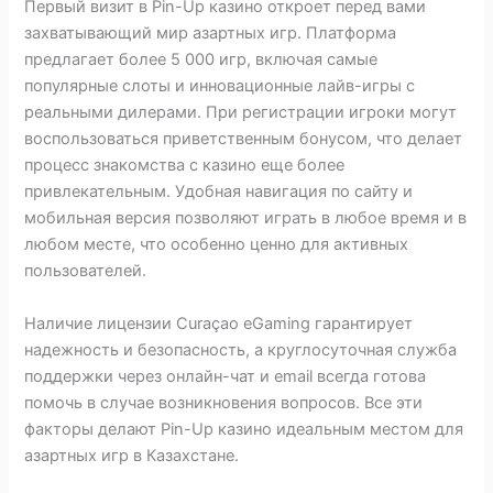
Первый визит в Pin-Up казино откроет перед вами
захватывающий мир азартных игр. Платформа
предлагает более 5 000 игр, включая самые
популярные слоты и инновационные лайв-игры с
реальными дилерами. При регистрации игроки могут
воспользоваться приветственным бонусом, что делает
процесс знакомства с казино еще более
привлекательным. Удобная навигация по сайту и
мобильная версия позволяют играть в любое время и в
любом месте, что особенно ценно для активных
пользователей.
Наличие лицензии Curaçao eGaming гарантирует
надежность и безопасность, а круглосуточная служба
поддержки через онлайн-чат и email всегда готова
помочь в случае возникновения вопросов. Все эти
факторы делают Pin-Up казино идеальным местом для
азартных игр в Казахстане.