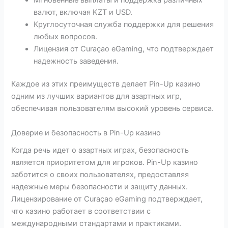
валют, включая KZT и USD.
Круглосуточная служба поддержки для решения
любых вопросов.
Лицензия от Curaçao eGaming, что подтверждает
надежность заведения.
Каждое из этих преимуществ делает Pin-Up казино
одним из лучших вариантов для азартных игр,
обеспечивая пользователям высокий уровень сервиса.
Доверие и безопасность в Pin-Up казино
Когда речь идет о азартных играх, безопасность
является приоритетом для игроков. Pin-Up казино
заботится о своих пользователях, предоставляя
надежные меры безопасности и защиту данных.
Лицензирование от Curaçao eGaming подтверждает,
что казино работает в соответствии с
международными стандартами и практиками.