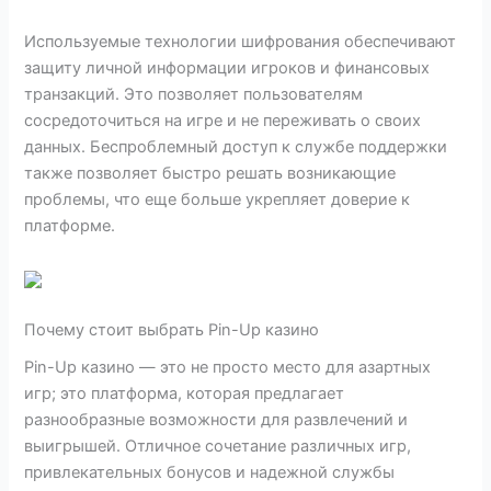
Используемые технологии шифрования обеспечивают
защиту личной информации игроков и финансовых
транзакций. Это позволяет пользователям
сосредоточиться на игре и не переживать о своих
данных. Беспроблемный доступ к службе поддержки
также позволяет быстро решать возникающие
проблемы, что еще больше укрепляет доверие к
платформе.
Почему стоит выбрать Pin-Up казино
Pin-Up казино — это не просто место для азартных
игр; это платформа, которая предлагает
разнообразные возможности для развлечений и
выигрышей. Отличное сочетание различных игр,
привлекательных бонусов и надежной службы