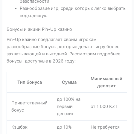
безопасности
Разнообразие игр, среди которых легко выбрать
подходящую
Бонусы и акции Pin-Up казино
Pin-Up казино предлагает своим игрокам
разнообразные бонусы, которые делают игру более
захватывающей и выгодной. Рассмотрим подробнее
бонусы, доступные в 2026 году:
Минимальный
Тип бонуса
Сумма
депозит
до 100% на
Приветственный
первый
от 1 000 KZT
бонус
депозит
Кэшбэк
до 10%
Не требуется