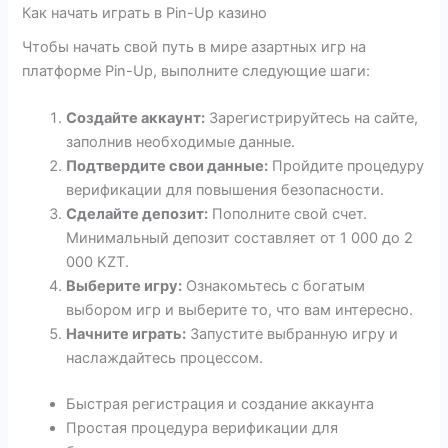
Как начать играть в Pin-Up казино
Чтобы начать свой путь в мире азартных игр на
платформе Pin-Up, выполните следующие шаги:
Создайте аккаунт:
Зарегистрируйтесь на сайте,
заполнив необходимые данные.
Подтвердите свои данные:
Пройдите процедуру
верификации для повышения безопасности.
Сделайте депозит:
Пополните свой счет.
Минимальный депозит составляет от 1 000 до 2
000 KZT.
Выберите игру:
Ознакомьтесь с богатым
выбором игр и выберите то, что вам интересно.
Начните играть:
Запустите выбранную игру и
наслаждайтесь процессом.
Быстрая регистрация и создание аккаунта
Простая процедура верификации для