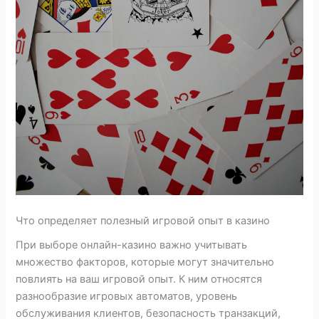
Что определяет полезный игровой опыт в казино
При выборе онлайн-казино важно учитывать
множество факторов, которые могут значительно
повлиять на ваш игровой опыт. К ним относятся
разнообразие игровых автоматов, уровень
обслуживания клиентов, безопасность транзакций,