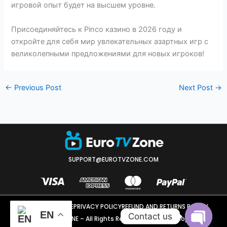
игровой опыт будет на высшем уровне.
Присоединяйтесь к Pinco казино в 2026 году и
откройте для себя мир увлекательных азартных игр с
великолепными предложениями для новых игроков!
←
Previous Post
Next Post
→
SUPPORT@EUROTVZONE.COM
TERMS OF SERVICE
PRIVACY POLICY
REFUND AND RETURNS POLICY
EN
Contact us
© 2023 EUROTVZONE – All Rights Reserved. Web Develop by
The