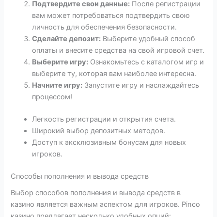
Подтвердите свои данные:
После регистрации
вам может потребоваться подтвердить свою
личность для обеспечения безопасности.
Сделайте депозит:
Выберите удобный способ
оплаты и внесите средства на свой игровой счет.
Выберите игру:
Ознакомьтесь с каталогом игр и
выберите ту, которая вам наиболее интересна.
Начните игру:
Запустите игру и наслаждайтесь
процессом!
Легкость регистрации и открытия счета.
Широкий выбор депозитных методов.
Доступ к эксклюзивным бонусам для новых
игроков.
Способы пополнения и вывода средств
Выбор способов пополнения и вывода средств в
казино является важным аспектом для игроков. Pinco
казино предлагает несколько удобных опций: