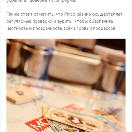
укрепляет доверие к платформе.
Также стоит отметить, что Pinco казино осуществляет
регулярные проверки и аудиты, чтобы обеспечить
честность и прозрачность всех игровых процессов.