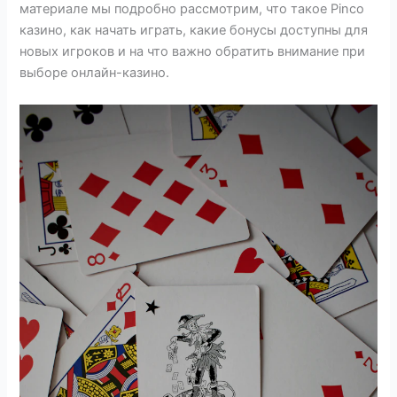
материале мы подробно рассмотрим, что такое Pinco
казино, как начать играть, какие бонусы доступны для
новых игроков и на что важно обратить внимание при
выборе онлайн-казино.