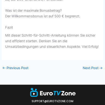
Was ist der maximale Bonusbetrag?
Der Willkommensbonus ist auf 500 € begrenzt.
Fazit
Mit dieser Schritt-für-Schritt-Anleitung können Sie sicher
und effizient starten. Denken Sie an die
Umsatzbedingungen und steuerlichen Aspekte. Viel Erfolg!
←
Previous Post
Next Post
→
SUPPORT@EUROTVZONE.COM