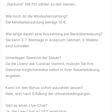
„Starburst“ (96,1%) zählen zu den besten.
Wie hoch ist die Mindesteinzahlung?
Die Mindesteinzahlung beträgt 10 €.
Wie lange dauert eine Auszahlung per Banküberweisung?
Sie kann 3–7 Werktage in Anspruch nehmen. E-Wallets
sind schneller.
Unterliegen Gewinne der Steuer?
Da die Lizenz aus Curacao stammt, müssen Sie Ihre
Gewinne möglicherweise selbst in Ihrer Steuererklärung
angeben.
Kann ich den Bonus sofort auszahlen lassen?
Nein, erst nach Erfüllung der Umsatzbedingungen.
Gibt es einen Live-Chat?
Ja, der Live-Chat ist 24/7 erreichbar.