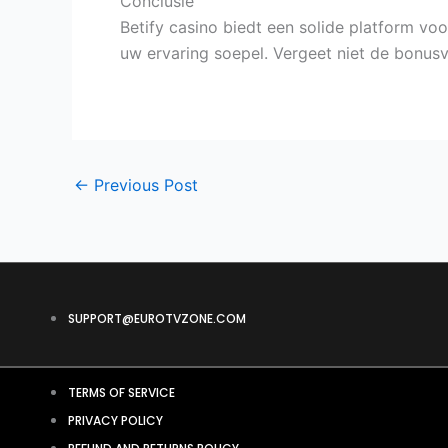
Conclusie
Betify casino biedt een solide platform v
uw ervaring soepel. Vergeet niet de bonusv
←
Previous Post
SUPPORT@EUROTVZONE.COM
TERMS OF SERVICE
PRIVACY POLICY