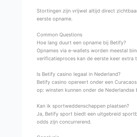
Stortingen zijn vrijwel altijd direct zichtba
eerste opname.
Common Questions
Hoe lang duurt een opname bij Betify?
Opnames via e-wallets worden meestal binn
verificatieproces kan de eerste keer extra t
Is Betify casino legaal in Nederland?
Betify casino opereert onder een Curacaose
op: winsten kunnen onder de Nederlandse be
Kan ik sportweddenschappen plaatsen?
Ja, Betify sport biedt een uitgebreid spor
odds zijn concurrerend.