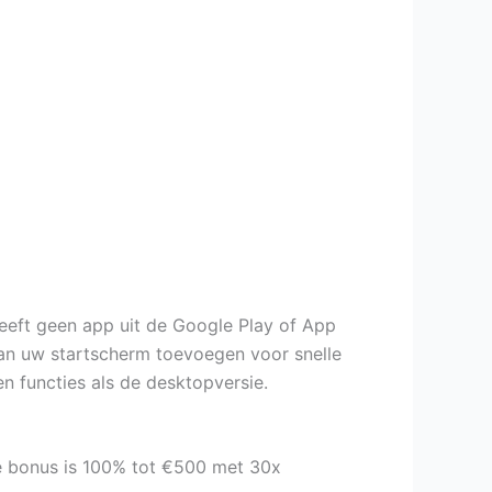
eeft geen app uit de Google Play of App
an uw startscherm toevoegen voor snelle
n functies als de desktopversie.
he bonus is 100% tot €500 met 30x