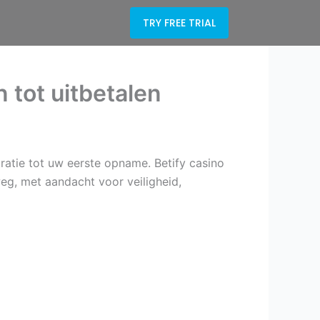
TRY FREE TRIAL
 tot uitbetalen
stratie tot uw eerste opname. Betify casino
weg, met aandacht voor veiligheid,