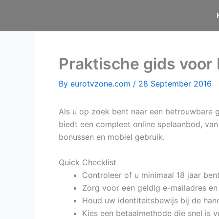
Skip
to
content
Praktische gids voor 
By
eurotvzone.com
/
28 September 2016
Als u op zoek bent naar een betrouwbare 
biedt een compleet online spelaanbod, van 
bonussen en mobiel gebruik.
Quick Checklist
Controleer of u minimaal 18 jaar ben
Zorg voor een geldig e-mailadres e
Houd uw identiteitsbewijs bij de hand
Kies een betaalmethode die snel is 