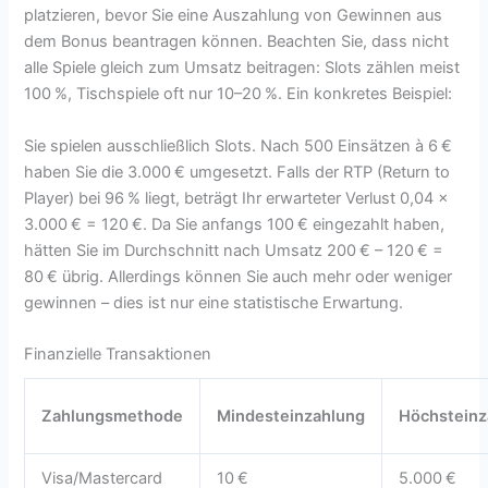
platzieren, bevor Sie eine Auszahlung von Gewinnen aus
dem Bonus beantragen können. Beachten Sie, dass nicht
alle Spiele gleich zum Umsatz beitragen: Slots zählen meist
100 %, Tischspiele oft nur 10–20 %. Ein konkretes Beispiel:
Sie spielen ausschließlich Slots. Nach 500 Einsätzen à 6 €
haben Sie die 3.000 € umgesetzt. Falls der RTP (Return to
Player) bei 96 % liegt, beträgt Ihr erwarteter Verlust 0,04 ×
3.000 € = 120 €. Da Sie anfangs 100 € eingezahlt haben,
hätten Sie im Durchschnitt nach Umsatz 200 € – 120 € =
80 € übrig. Allerdings können Sie auch mehr oder weniger
gewinnen – dies ist nur eine statistische Erwartung.
Finanzielle Transaktionen
Zahlungsmethode
Mindesteinzahlung
Höchsteinz
Visa/Mastercard
10 €
5.000 €