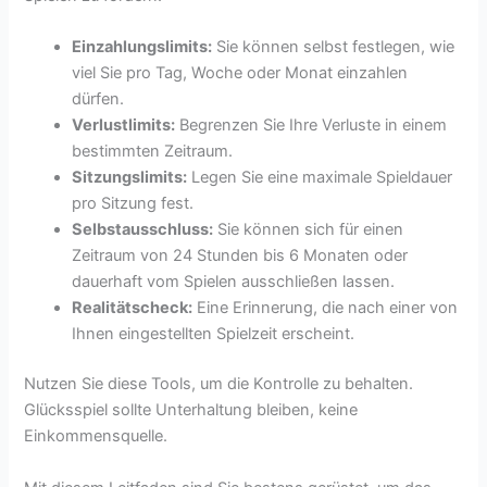
Einzahlungslimits:
Sie können selbst festlegen, wie
viel Sie pro Tag, Woche oder Monat einzahlen
dürfen.
Verlustlimits:
Begrenzen Sie Ihre Verluste in einem
bestimmten Zeitraum.
Sitzungslimits:
Legen Sie eine maximale Spieldauer
pro Sitzung fest.
Selbstausschluss:
Sie können sich für einen
Zeitraum von 24 Stunden bis 6 Monaten oder
dauerhaft vom Spielen ausschließen lassen.
Realitätscheck:
Eine Erinnerung, die nach einer von
Ihnen eingestellten Spielzeit erscheint.
Nutzen Sie diese Tools, um die Kontrolle zu behalten.
Glücksspiel sollte Unterhaltung bleiben, keine
Einkommensquelle.