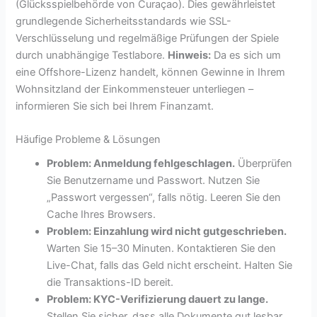
(Glücksspielbehörde von Curaçao). Dies gewährleistet
grundlegende Sicherheitsstandards wie SSL-
Verschlüsselung und regelmäßige Prüfungen der Spiele
durch unabhängige Testlabore.
Hinweis:
Da es sich um
eine Offshore-Lizenz handelt, können Gewinne in Ihrem
Wohnsitzland der Einkommensteuer unterliegen –
informieren Sie sich bei Ihrem Finanzamt.
Häufige Probleme & Lösungen
Problem: Anmeldung fehlgeschlagen.
Überprüfen
Sie Benutzername und Passwort. Nutzen Sie
„Passwort vergessen“, falls nötig. Leeren Sie den
Cache Ihres Browsers.
Problem: Einzahlung wird nicht gutgeschrieben.
Warten Sie 15–30 Minuten. Kontaktieren Sie den
Live-Chat, falls das Geld nicht erscheint. Halten Sie
die Transaktions-ID bereit.
Problem: KYC-Verifizierung dauert zu lange.
Stellen Sie sicher, dass alle Dokumente gut lesbar