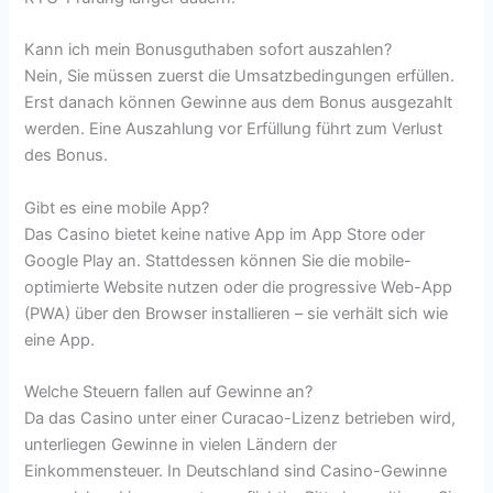
Kann ich mein Bonusguthaben sofort auszahlen?
Nein, Sie müssen zuerst die Umsatzbedingungen erfüllen.
Erst danach können Gewinne aus dem Bonus ausgezahlt
werden. Eine Auszahlung vor Erfüllung führt zum Verlust
des Bonus.
Gibt es eine mobile App?
Das Casino bietet keine native App im App Store oder
Google Play an. Stattdessen können Sie die mobile-
optimierte Website nutzen oder die progressive Web-App
(PWA) über den Browser installieren – sie verhält sich wie
eine App.
Welche Steuern fallen auf Gewinne an?
Da das Casino unter einer Curacao-Lizenz betrieben wird,
unterliegen Gewinne in vielen Ländern der
Einkommensteuer. In Deutschland sind Casino-Gewinne