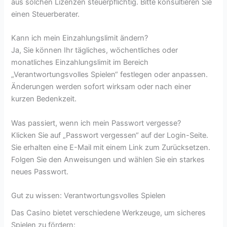
aus solchen Lizenzen steuerpflichtig. Bitte konsultieren Sie
einen Steuerberater.
Kann ich mein Einzahlungslimit ändern?
Ja, Sie können Ihr tägliches, wöchentliches oder
monatliches Einzahlungslimit im Bereich
„Verantwortungsvolles Spielen“ festlegen oder anpassen.
Änderungen werden sofort wirksam oder nach einer
kurzen Bedenkzeit.
Was passiert, wenn ich mein Passwort vergesse?
Klicken Sie auf „Passwort vergessen“ auf der Login-Seite.
Sie erhalten eine E-Mail mit einem Link zum Zurücksetzen.
Folgen Sie den Anweisungen und wählen Sie ein starkes
neues Passwort.
Gut zu wissen: Verantwortungsvolles Spielen
Das Casino bietet verschiedene Werkzeuge, um sicheres
Spielen zu fördern: