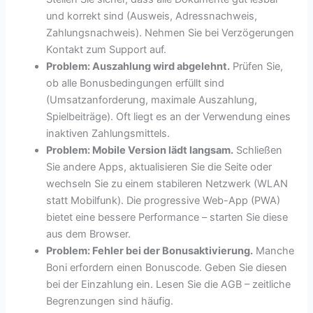
und korrekt sind (Ausweis, Adressnachweis,
Zahlungsnachweis). Nehmen Sie bei Verzögerungen
Kontakt zum Support auf.
Problem: Auszahlung wird abgelehnt.
Prüfen Sie,
ob alle Bonusbedingungen erfüllt sind
(Umsatzanforderung, maximale Auszahlung,
Spielbeiträge). Oft liegt es an der Verwendung eines
inaktiven Zahlungsmittels.
Problem: Mobile Version lädt langsam.
Schließen
Sie andere Apps, aktualisieren Sie die Seite oder
wechseln Sie zu einem stabileren Netzwerk (WLAN
statt Mobilfunk). Die progressive Web-App (PWA)
bietet eine bessere Performance – starten Sie diese
aus dem Browser.
Problem: Fehler bei der Bonusaktivierung.
Manche
Boni erfordern einen Bonuscode. Geben Sie diesen
bei der Einzahlung ein. Lesen Sie die AGB – zeitliche
Begrenzungen sind häufig.