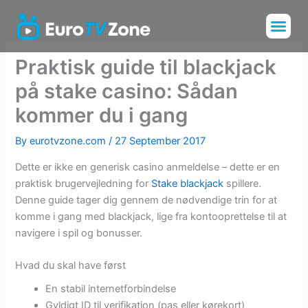
Skip
Me
to
Installation Tu
Channels List
content
Praktisk guide til blackjack
på stake casino: Sådan
kommer du i gang
By
eurotvzone.com
/
27 September 2017
Dette er ikke en generisk casino anmeldelse – dette er en
praktisk brugervejledning for
Stake blackjack
spillere.
Denne guide tager dig gennem de nødvendige trin for at
komme i gang med blackjack, lige fra kontooprettelse til at
navigere i spil og bonusser.
Hvad du skal have først
En stabil internetforbindelse
Gyldigt ID til verifikation (pas eller kørekort)