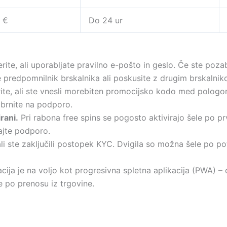
 €
Do 24 ur
rite, ali uporabljate pravilno e-pošto in geslo. Če ste poza
te predpomnilnik brskalnika ali poskusite z drugim brskalnik
ite, ali ste vnesli morebiten promocijsko kodo med pologo
obrnite na podporo.
irani.
Pri rabona free spins se pogosto aktivirajo šele po p
rajte podporo.
li ste zaključili postopek KYC. Dvigila so možna šele po potr
cija je na voljo kot progresivna spletna aplikacija (PWA) – 
e po prenosu iz trgovine.