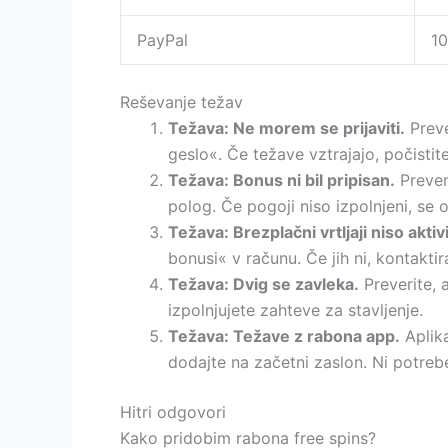
PayPal
10
Reševanje težav
Težava: Ne morem se prijaviti.
Preve
geslo«. Če težave vztrajajo, počisti
Težava: Bonus ni bil pripisan.
Prever
polog. Če pogoji niso izpolnjeni, se 
Težava: Brezplačni vrtljaji niso aktiv
bonusi« v računu. Če jih ni, kontakti
Težava: Dvig se zavleka.
Preverite, a
izpolnjujete zahteve za stavljenje.
Težava: Težave z rabona app.
Aplika
dodajte na začetni zaslon. Ni potreb
Hitri odgovori
Kako pridobim rabona free spins?