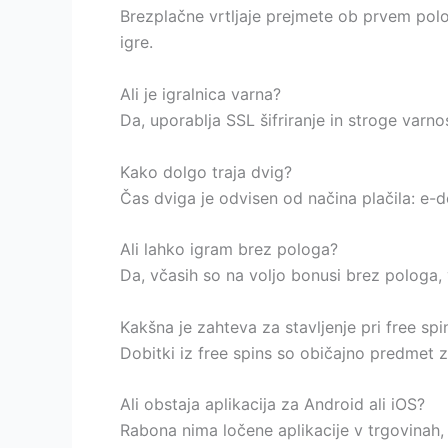
Brezplačne vrtljaje prejmete ob prvem polo
igre.
Ali je igralnica varna?
Da, uporablja SSL šifriranje in stroge var
Kako dolgo traja dvig?
Čas dviga je odvisen od načina plačila: e-
Ali lahko igram brez pologa?
Da, včasih so na voljo bonusi brez pologa, 
Kakšna je zahteva za stavljenje pri free spi
Dobitki iz free spins so običajno predmet z
Ali obstaja aplikacija za Android ali iOS?
Rabona nima ločene aplikacije v trgovinah,