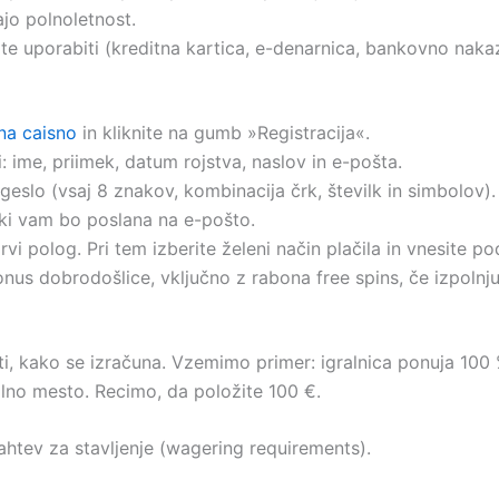
ajo polnoletnost.
ate uporabiti (kreditna kartica, e-denarnica, bankovno nakaz
na caisno
in kliknite na gumb »Registracija«.
 ime, priimek, datum rojstva, naslov in e-pošta.
eslo (vsaj 8 znakov, kombinacija črk, številk in simbolov).
 ki vam bo poslana na e-pošto.
prvi polog. Pri tem izberite želeni način plačila in vnesite po
nus dobrodošlice, vključno z rabona free spins, če izpolnju
eti, kako se izračuna. Vzemimo primer: igralnica ponuja 10
ralno mesto. Recimo, da položite 100 €.
tev za stavljenje (wagering requirements).