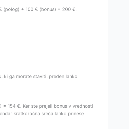
€ (polog) + 100 € (bonus) = 200 €.
 ki ga morate staviti, preden lahko
 = 154 €. Ker ste prejeli bonus v vrednosti
vendar kratkoročna sreča lahko prinese