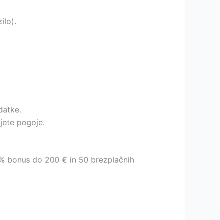
ilo).
datke.
jete pogoje.
0 % bonus do 200 € in 50 brezplačnih