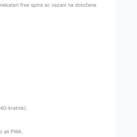
nekateri free spins so vezani na določene
.
40-kratnik).
o ali PWA.