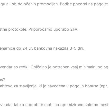
gu ali ob določenih promocijah. Bodite pozorni na pogoje: 
nostne protokole. Priporočamo uporabo 2FA.
denarnice do 24 ur, bankovna nakazila 3–5 dni.
vendar so redki. Običajno je potreben vsaj minimalni polog
ns?
ahteve za stavljenje, ki je navedena v pogojih bonusa (npr. 
 vendar lahko uporabite mobilno optimizirano spletno mest