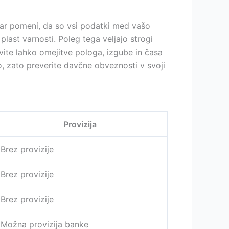
, kar pomeni, da so vsi podatki med vašo
plast varnosti. Poleg tega veljajo strogi
avite lahko omejitve pologa, izgube in časa
o, zato preverite davčne obveznosti v svoji
Provizija
Brez provizije
Brez provizije
Brez provizije
Možna provizija banke