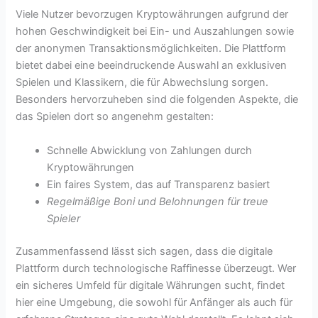
Viele Nutzer bevorzugen Kryptowährungen aufgrund der
hohen Geschwindigkeit bei Ein- und Auszahlungen sowie
der anonymen Transaktionsmöglichkeiten. Die Plattform
bietet dabei eine beeindruckende Auswahl an exklusiven
Spielen und Klassikern, die für Abwechslung sorgen.
Besonders hervorzuheben sind die folgenden Aspekte, die
das Spielen dort so angenehm gestalten:
Schnelle Abwicklung von Zahlungen durch
Kryptowährungen
Ein faires System, das auf Transparenz basiert
Regelmäßige Boni und Belohnungen für treue
Spieler
Zusammenfassend lässt sich sagen, dass die digitale
Plattform durch technologische Raffinesse überzeugt. Wer
ein sicheres Umfeld für digitale Währungen sucht, findet
hier eine Umgebung, die sowohl für Anfänger als auch für