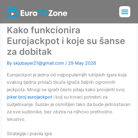
Skip
Me
to
Installation Tu
Channels List
content
Kako funkcionira
Eurojackpot i koje su šanse
za dobitak
By
skjubayer21@gmail.com
/
29 May 2026
Eurojackpot je jedna od najpopularnijih lutrijskih igara koja
svakog tjedna privlači tisuće igrača željnih ogromnih
jackpota. Mnogi se igrači često pitaju kako provjeriti svoj
joker broj eurojackpot
i koji su koraci potrebni za
sudjelovanje. Sustav je osmišljen tako da bude jednostavan
za sve sudionike, bez obzira na njihovo prethodno
iskustvo.
Strategije i pravila igre