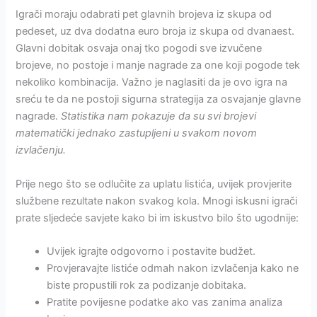
Igrači moraju odabrati pet glavnih brojeva iz skupa od
pedeset, uz dva dodatna euro broja iz skupa od dvanaest.
Glavni dobitak osvaja onaj tko pogodi sve izvučene
brojeve, no postoje i manje nagrade za one koji pogode tek
nekoliko kombinacija. Važno je naglasiti da je ovo igra na
sreću te da ne postoji sigurna strategija za osvajanje glavne
nagrade.
Statistika nam pokazuje da su svi brojevi
matematički jednako zastupljeni u svakom novom
izvlačenju.
Prije nego što se odlučite za uplatu listića, uvijek provjerite
službene rezultate nakon svakog kola. Mnogi iskusni igrači
prate sljedeće savjete kako bi im iskustvo bilo što ugodnije:
Uvijek igrajte odgovorno i postavite budžet.
Provjeravajte listiće odmah nakon izvlačenja kako ne
biste propustili rok za podizanje dobitaka.
Pratite povijesne podatke ako vas zanima analiza