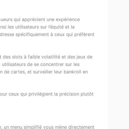
oueurs qui apprécient une expérience
 les utilisateurs sur l’équité et la
’adresse spécifiquement à ceux qui préfèrent
des slots à faible volatilité et des jeux de
utilisateurs de se concentrer sur les
 de cartes, et surveiller leur bankroll en
r ceux qui privilégient la précision plutôt
ion, un menu simplifié vous mène directement