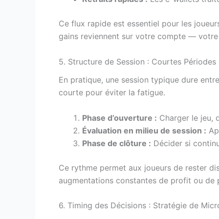
Ce flux rapide est essentiel pour les joueurs
gains reviennent sur votre compte — votre 
5. Structure de Session : Courtes Périodes
En pratique, une session typique dure entr
courte pour éviter la fatigue.
Phase d’ouverture :
Charger le jeu, 
Évaluation en milieu de session :
Apr
Phase de clôture :
Décider si continu
Ce rythme permet aux joueurs de rester disc
augmentations constantes de profit ou de 
6. Timing des Décisions : Stratégie de Micr