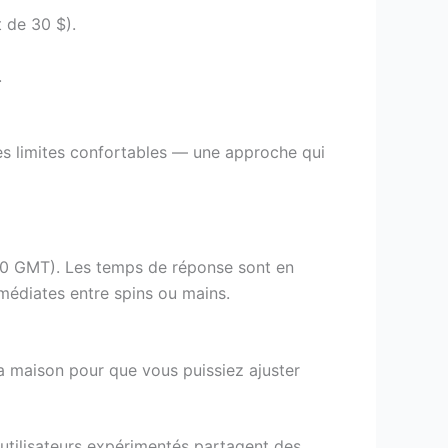
t de 30 $).
.
es limites confortables — une approche qui
h00 GMT). Les temps de réponse sont en
médiates entre spins ou mains.
a maison pour que vous puissiez ajuster
utilisateurs expérimentés partagent des