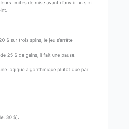
eurs limites de mise avant d’ouvrir un slot
int.
 $ sur trois spins, le jeu s’arrête
e 25 $ de gains, il fait une pause.
une logique algorithmique plutôt que par
e, 30 $).