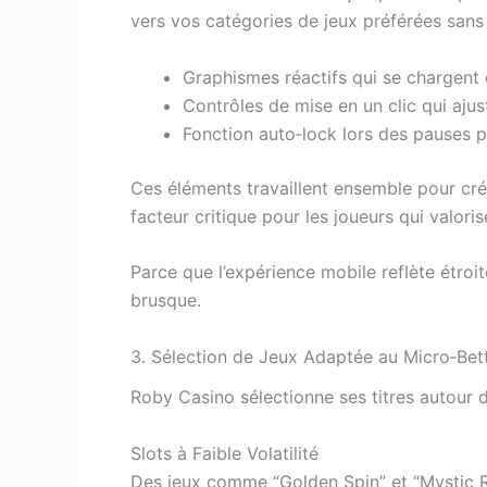
vers vos catégories de jeux préférées sans 
Graphismes réactifs qui se chargent
Contrôles de mise en un clic qui aju
Fonction auto‑lock lors des pauses p
Ces éléments travaillent ensemble pour cré
facteur critique pour les joueurs qui valor
Parce que l’expérience mobile reflète étroit
brusque.
3. Sélection de Jeux Adaptée au Micro‑Bet
Roby Casino sélectionne ses titres autour d
Slots à Faible Volatilité
Des jeux comme “Golden Spin” et “Mystic Re