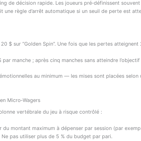
ng de décision rapide. Les joueurs pré‑définissent souvent l
t une règle d’arrêt automatique si un seuil de perte est atte
20 $ sur “Golden Spin”. Une fois que les pertes atteignent 20
par manche ; après cinq manches sans atteindre l’objectif d
s émotionnelles au minimum — les mises sont placées selon 
l en Micro‑Wagers
olonne vertébrale du jeu à risque contrôlé :
 du montant maximum à dépenser par session (par exempl
Ne pas utiliser plus de 5 % du budget par pari.