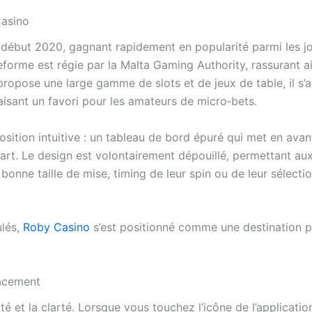
Casino
 début 2020, gagnant rapidement en popularité parmi les j
forme est régie par la Malta Gaming Authority, rassurant ainsi
propose une large gamme de slots et de jeux de table, il s
aisant un favori pour les amateurs de micro‑bets.
osition intuitive : un tableau de bord épuré qui met en avant 
art. Le design est volontairement dépouillé, permettant aux 
bonne taille de mise, timing de leur spin ou de leur sélection
ulés,
Roby Casino
s’est positionné comme une destination pou
lacement
ité et la clarté. Lorsque vous touchez l’icône de l’applicat