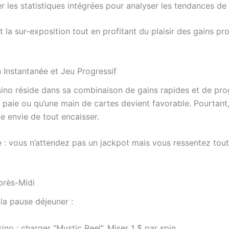
er les statistiques intégrées pour analyser les tendances de
t la sur-exposition tout en profitant du plaisir des gains p
on Instantanée et Jeu Progressif
no réside dans sa combinaison de gains rapides et de progr
paie ou qu’une main de cartes devient favorable. Pourtant,
e envie de tout encaisser.
ée : vous n’attendez pas un jackpot mais vous ressentez to
près-Midi
la pause déjeuner :
ino ; charger “Mystic Reel”. Miser 1 $ par spin.