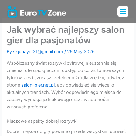
Skip
Me
to
Installation Tu
Channels List
content
Jak wybrać najlepszy salon
gier dla pasjonatów
By
skjubayer21@gmail.com
/
26 May 2026
Współczesny świat rozrywki cyfrowej nieustannie się
zmienia, oferując graczom dostęp do coraz to nowszych
tytułów. Jeśli szukasz rzetelnego źródła wiedzy, odwiedź
stronę
salon–gier.net.pl
, aby dowiedzieć się więcej o
aktualnych trendach. Wybór odpowiedniego miejsca do
zabawy wymaga jednak uwagi oraz świadomości
własnych preferencji.
Kluczowe aspekty dobrej rozrywki
Dobre miejsce do gry powinno przede wszystkim stawiać