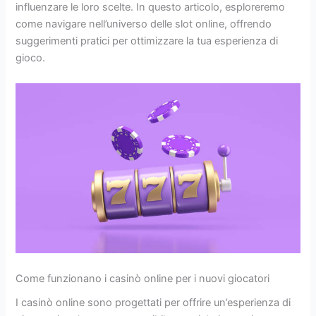
influenzare le loro scelte. In questo articolo, esploreremo
come navigare nell’universo delle slot online, offrendo
suggerimenti pratici per ottimizzare la tua esperienza di
gioco.
Come funzionano i casinò online per i nuovi giocatori
I casinò online sono progettati per offrire un’esperienza di