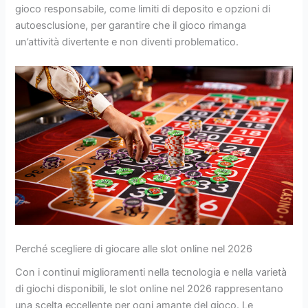
gioco responsabile, come limiti di deposito e opzioni di
autoesclusione, per garantire che il gioco rimanga
un’attività divertente e non diventi problematico.
Perché scegliere di giocare alle slot online nel 2026
Con i continui miglioramenti nella tecnologia e nella varietà
di giochi disponibili, le slot online nel 2026 rappresentano
una scelta eccellente per ogni amante del gioco. Le