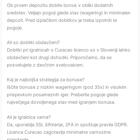
Ob prvem depozitu dobite bonus v obliki dodatnih
sredstev. Veljajo pogoji glede stav (wagering) in minimalen
depozit. Pred izplačilom dobitkov je treba izpolniti te
pogoje.
Ali so dobitki obdavčeni?
Dobitki pri igralnicah s Curacao licenco so v Sloveniji lahko
obdavčeni kot drugi dohodki. Priporočamo, da se
posvetujete z davčnim svetovalcem.
Kaj je najboljša strategija za bonuse?
Iščite bonuse z nizkim wageringom (pod 35x) in visokim
prispevkom posameznih iger. Preberite pogoje glede
največjega dovoljenega stav med igranjem bonusa.
Ali je igralnica varna?
Da, uporablja SSL šifriranje, 2FA in spoštuje pravila GDPR.
Licenca Curacao zagotavlja minimalne varnostne
standarde.