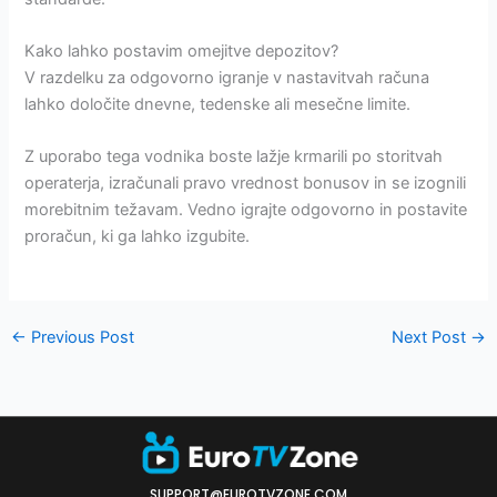
Kako lahko postavim omejitve depozitov?
V razdelku za odgovorno igranje v nastavitvah računa
lahko določite dnevne, tedenske ali mesečne limite.
Z uporabo tega vodnika boste lažje krmarili po storitvah
operaterja, izračunali pravo vrednost bonusov in se izognili
morebitnim težavam. Vedno igrajte odgovorno in postavite
proračun, ki ga lahko izgubite.
←
Previous Post
Next Post
→
SUPPORT@EUROTVZONE.COM