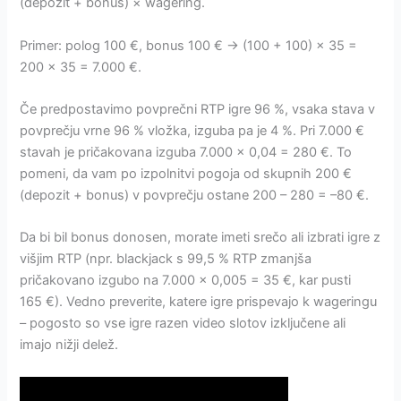
(depozit + bonus) × wagering.
Primer: polog 100 €, bonus 100 € → (100 + 100) × 35 =
200 × 35 = 7.000 €.
Če predpostavimo povprečni RTP igre 96 %, vsaka stava v
povprečju vrne 96 % vložka, izguba pa je 4 %. Pri 7.000 €
stavah je pričakovana izguba 7.000 × 0,04 = 280 €. To
pomeni, da vam po izpolnitvi pogoja od skupnih 200 €
(depozit + bonus) v povprečju ostane 200 – 280 = –80 €.
Da bi bil bonus donosen, morate imeti srečo ali izbrati igre z
višjim RTP (npr. blackjack s 99,5 % RTP zmanjša
pričakovano izgubo na 7.000 × 0,005 = 35 €, kar pusti
165 €). Vedno preverite, katere igre prispevajo k wageringu
– pogosto so vse igre razen video slotov izključene ali
imajo nižji delež.