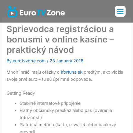
Skip
Me
to
Installation Tu
Channels List
content
Sprievodca registráciou a
bonusmi v online kasíne –
praktický návod
By
eurotvzone.com
/
23 January 2018
Mnohí hráči majú otázky o
Ifortuna sk
predtým, ako vložia
svoje prvé euro – tu sú úprimné odpovede.
Getting Ready
Stabilné internetové pripojenie
Platný občiansky preukaz alebo pas (overenie
totožnosti)
Platobná metóda (karta, e-wallet alebo bankový
prevod)