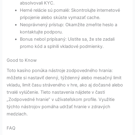
absolvovali KYC.
Herné relácie sú pomalé: Skontrolujte internetové
pripojenie alebo skúste vymazať cache.
Neoprávnený prístup: Okamžite zmeňte heslo a
kontaktujte podporu.
Bonus nebol pripísaný: Uistite sa, že ste zadali
promo kód a splnili vkladové podmienky.
Good to Know
Toto kasíno ponúka nástroje zodpovedného hrania:
môžete si nastaviť denný, týždenný alebo mesačný limit
vkladu, limit času stráveného v hre, ako aj dočasné alebo
trvalé vylúčenie. Tieto nastavenia nájdete v časti
„Zodpovedné hranie” v užívateľskom profile. Využitie
týchto nástrojov pomáha udržať hranie v zdravých
medziach.
FAQ