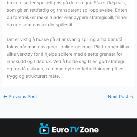
brukere setter spesielt pris på deres egne
Stake Originals
,
som gir en rettferdig og transparent spillopplevelse. Enten
du foretrekker raske runder eller dypere strategispill, finner
du noe som passer din spillestil.
Det er viktig å huske på at ansvarlig spilling alltid bør stå i
fokus når man navigerer i online kasinoer. Plattformen tilbyr
ulike verktøy for å hjelpe spillere med å sette grenser for
innskudd og tidsbruk. Ved å holde seg til en god strategi
og forstå risikoen, kan man nyte underholdningen på en
trygg og strukturert måte.
←
Previous Post
Next Post
→