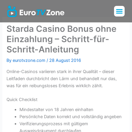
Skip
Me
to
Installation Tu
Channels List
content
Starda Casino Bonus ohne
Einzahlung – Schritt-für-
Schritt-Anleitung
By
eurotvzone.com
/
28 August 2016
Online-Casinos variieren stark in ihrer Qualität – dieser
Leitfaden durchbricht den Lärm und behandelt nur das,
was für ein reibungsloses Erlebnis wirklich zählt.
Quick Checklist
Mindestalter von 18 Jahren einhalten
Persönliche Daten korrekt und vollständig angeben
Verifizierungsprozess mit gültigem
Ausweisdokument durchlaufen