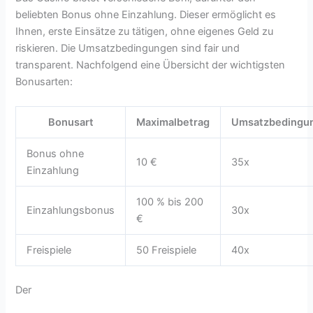
beliebten Bonus ohne Einzahlung. Dieser ermöglicht es
Ihnen, erste Einsätze zu tätigen, ohne eigenes Geld zu
riskieren. Die Umsatzbedingungen sind fair und
transparent. Nachfolgend eine Übersicht der wichtigsten
Bonusarten:
Bonusart
Maximalbetrag
Umsatzbedingu
Bonus ohne
10 €
35x
Einzahlung
100 % bis 200
Einzahlungsbonus
30x
€
Freispiele
50 Freispiele
40x
Der