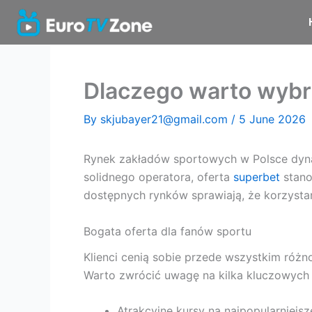
Skip
to
content
Dlaczego warto wybr
By
skjubayer21@gmail.com
/
5 June 2026
Rynek zakładów sportowych w Polsce dynam
solidnego operatora, oferta
superbet
stano
dostępnych rynków sprawiają, że korzystan
Bogata oferta dla fanów sportu
Klienci cenią sobie przede wszystkim róż
Warto zwrócić uwagę na kilka kluczowych a
Atrakcyjne kursy na najpopularniejsze 