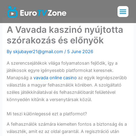
Skip
Me
to
Installation Tu
Channels List
content
A Vavada kaszinó nyújtotta
szórakozás és előnyök
By
skjubayer21@gmail.com
/
5 June 2026
A szerencsejátékok világa folyamatosan fejlődik, így a
játékosok egyre igényesebb platformokat keresnek.
Manapság a
vavada online casino
az egyik legnépszerűbb
választás a magyar felhasználók körében. A szolgáltató
széles játékkínálatával és felhasználóbarát felületével
könnyedén kitűnik a versenytársak közül.
Mi teszi különlegessé ezt a platformot?
A felhasználók számára kiemelten fontos a biztonság és a
választék, amit ez az oldal garantál. A regisztráció után