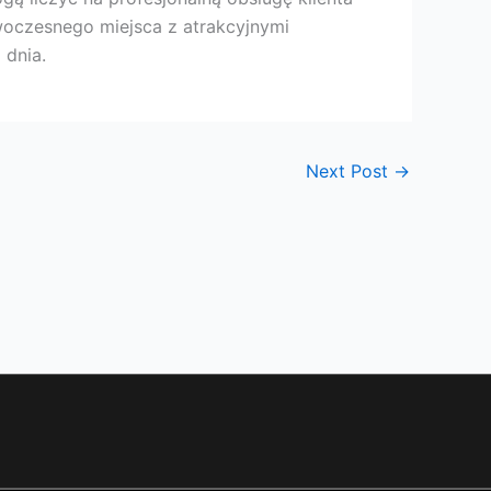
woczesnego miejsca z atrakcyjnymi
 dnia.
Next Post
→