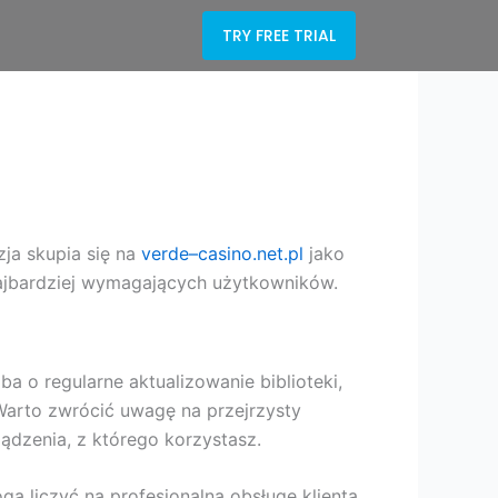
TRY FREE TRIAL
ja skupia się na
verde–casino.net.pl
jako
najbardziej wymagających użytkowników.
ba o regularne aktualizowanie biblioteki,
arto zwrócić uwagę na przejrzysty
rządzenia, z którego korzystasz.
ą liczyć na profesjonalną obsługę klienta