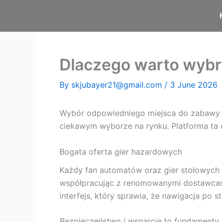
Skip
to
content
Dlaczego warto wybr
By
skjubayer21@gmail.com
/
3 June 2026
Wybór odpowiedniego miejsca do zabawy o
ciekawym wyborze na rynku. Platforma ta 
Bogata oferta gier hazardowych
Każdy fan automatów oraz gier stołowych zn
współpracując z renomowanymi dostawcami
interfejs, który sprawia, że nawigacja po s
Bezpieczeństwo i wsparcie
to fundamenty, 