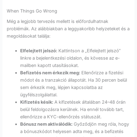
When Things Go Wrong
Még a legjobb tervezés mellett is előfordulhatnak
problémák. Az alábbiakban a leggyakoribb helyzeteket és a
megoldásokat találja:
Elfelejtett jelszó:
Kattintson a „Elfelejtett jelszó”
linkre a bejelentkezési oldalon, és kövesse az e-
mailben kapott utasításokat.
Befizetés nem érkezik meg:
Ellenőrizze a fizetési
módot és a tranzakció állapotát. Ha 30 percen belül
sem érkezik meg, lépjen kapcsolatba az
ügyfélszolgálattal.
Kifizetés késik:
A kifizetések általában 24–48 órán
belül feldolgozásra kerülnek. Ha ennél tovább tart,
ellenőrizze a KYC-ellenőrzés státuszát.
Bónusz nem aktiválódik:
Győződjön meg róla, hogy
a bónuszkódot helyesen adta meg, és a befizetés