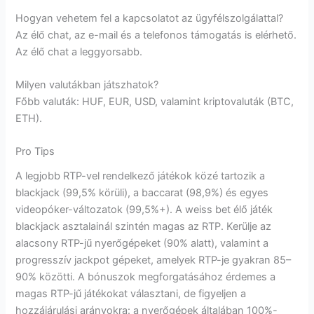
Hogyan vehetem fel a kapcsolatot az ügyfélszolgálattal?
Az élő chat, az e-mail és a telefonos támogatás is elérhető.
Az élő chat a leggyorsabb.
Milyen valutákban játszhatok?
Főbb valuták: HUF, EUR, USD, valamint kriptovaluták (BTC,
ETH).
Pro Tips
A legjobb RTP-vel rendelkező játékok közé tartozik a
blackjack (99,5% körüli), a baccarat (98,9%) és egyes
videopóker-változatok (99,5%+). A weiss bet élő játék
blackjack asztalainál szintén magas az RTP. Kerülje az
alacsony RTP-jű nyerőgépeket (90% alatt), valamint a
progresszív jackpot gépeket, amelyek RTP-je gyakran 85–
90% közötti. A bónuszok megforgatásához érdemes a
magas RTP-jű játékokat választani, de figyeljen a
hozzájárulási arányokra: a nyerőgépek általában 100%-