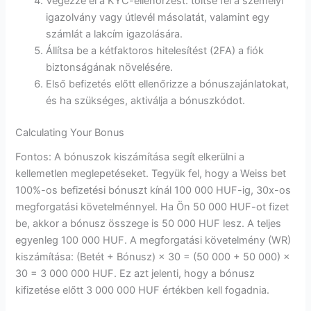
Végezze el a KYC-ellenőrzést: töltse fel a személyi
igazolvány vagy útlevél másolatát, valamint egy
számlát a lakcím igazolására.
Állítsa be a kétfaktoros hitelesítést (2FA) a fiók
biztonságának növelésére.
Első befizetés előtt ellenőrizze a bónuszajánlatokat,
és ha szükséges, aktiválja a bónuszkódot.
Calculating Your Bonus
Fontos: A bónuszok kiszámítása segít elkerülni a
kellemetlen meglepetéseket. Tegyük fel, hogy a Weiss bet
100%-os befizetési bónuszt kínál 100 000 HUF-ig, 30x-os
megforgatási követelménnyel. Ha Ön 50 000 HUF-ot fizet
be, akkor a bónusz összege is 50 000 HUF lesz. A teljes
egyenleg 100 000 HUF. A megforgatási követelmény (WR)
kiszámítása: (Betét + Bónusz) × 30 = (50 000 + 50 000) ×
30 = 3 000 000 HUF. Ez azt jelenti, hogy a bónusz
kifizetése előtt 3 000 000 HUF értékben kell fogadnia.