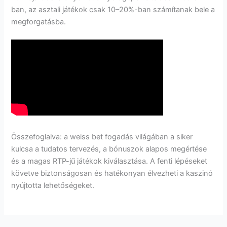
ban, az asztali játékok csak 10–20%-ban számítanak bele a
megforgatásba.
Összefoglalva: a weiss bet fogadás világában a siker
kulcsa a tudatos tervezés, a bónuszok alapos megértése
és a magas RTP-jű játékok kiválasztása. A fenti lépéseket
követve biztonságosan és hatékonyan élvezheti a kaszinó
nyújtotta lehetőségeket.