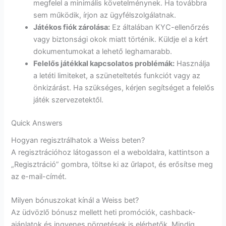
megfelel a minimális követelménynek. Ha továbbra
sem működik, írjon az ügyfélszolgálatnak.
Játékos fiók zárolása:
Ez általában KYC-ellenőrzés
vagy biztonsági okok miatt történik. Küldje el a kért
dokumentumokat a lehető leghamarabb.
Felelős játékkal kapcsolatos problémák:
Használja
a letéti limiteket, a szüneteltetés funkciót vagy az
önkizárást. Ha szükséges, kérjen segítséget a felelős
játék szervezetektől.
Quick Answers
Hogyan regisztrálhatok a Weiss beten?
A regisztrációhoz látogasson el a weboldalra, kattintson a
„Regisztráció” gombra, töltse ki az űrlapot, és erősítse meg
az e-mail-címét.
Milyen bónuszokat kínál a Weiss bet?
Az üdvözlő bónusz mellett heti promóciók, cashback-
ajánlatok és ingyenes pörgetések is elérhetők. Mindig