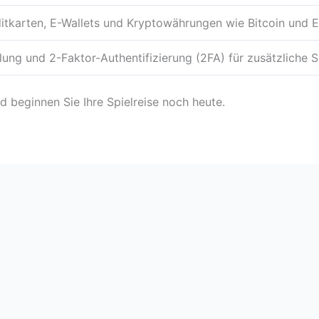
ditkarten, E-Wallets und Kryptowährungen wie Bitcoin und 
ung und 2-Faktor-Authentifizierung (2FA) für zusätzliche Si
d beginnen Sie Ihre Spielreise noch heute.