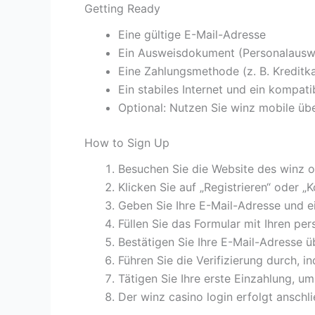
Getting Ready
Eine gültige E-Mail-Adresse
Ein Ausweisdokument (Personalauswei
Eine Zahlungsmethode (z. B. Kreditk
Ein stabiles Internet und ein kompat
Optional: Nutzen Sie winz mobile üb
How to Sign Up
Besuchen Sie die Website des winz on
Klicken Sie auf „Registrieren“ oder „K
Geben Sie Ihre E-Mail-Adresse und ei
Füllen Sie das Formular mit Ihren p
Bestätigen Sie Ihre E-Mail-Adresse üb
Führen Sie die Verifizierung durch, 
Tätigen Sie Ihre erste Einzahlung, 
Der winz casino login erfolgt anschl