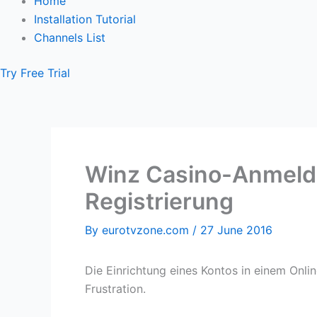
Home
Installation Tutorial
Channels List
Try Free Trial
Winz Casino-Anmeldun
Registrierung
By
eurotvzone.com
/
27 June 2016
Die Einrichtung eines Kontos in einem Onlin
Frustration.