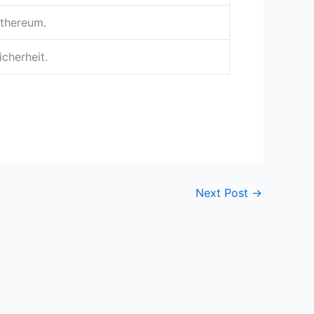
Ethereum.
cherheit.
Next Post
→