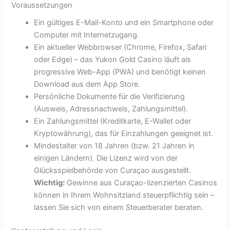
Voraussetzungen
Ein gültiges E-Mail-Konto und ein Smartphone oder
Computer mit Internetzugang.
Ein aktueller Webbrowser (Chrome, Firefox, Safari
oder Edge) – das Yukon Gold Casino läuft als
progressive Web-App (PWA) und benötigt keinen
Download aus dem App Store.
Persönliche Dokumente für die Verifizierung
(Ausweis, Adressnachweis, Zahlungsmittel).
Ein Zahlungsmittel (Kreditkarte, E-Wallet oder
Kryptowährung), das für Einzahlungen geeignet ist.
Mindestalter von 18 Jahren (bzw. 21 Jahren in
einigen Ländern). Die Lizenz wird von der
Glücksspielbehörde von Curaçao ausgestellt.
Wichtig:
Gewinne aus Curaçao-lizenzierten Casinos
können in Ihrem Wohnsitzland steuerpflichtig sein –
lassen Sie sich von einem Steuerberater beraten.