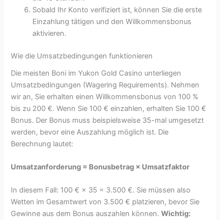
Sobald Ihr Konto verifiziert ist, können Sie die erste
Einzahlung tätigen und den Willkommensbonus
aktivieren.
Wie die Umsatzbedingungen funktionieren
Die meisten Boni im Yukon Gold Casino unterliegen
Umsatzbedingungen (Wagering Requirements). Nehmen
wir an, Sie erhalten einen Willkommensbonus von 100 %
bis zu 200 €. Wenn Sie 100 € einzahlen, erhalten Sie 100 €
Bonus. Der Bonus muss beispielsweise 35-mal umgesetzt
werden, bevor eine Auszahlung möglich ist. Die
Berechnung lautet:
Umsatzanforderung = Bonusbetrag × Umsatzfaktor
In diesem Fall: 100 € × 35 = 3.500 €. Sie müssen also
Wetten im Gesamtwert von 3.500 € platzieren, bevor Sie
Gewinne aus dem Bonus auszahlen können.
Wichtig: