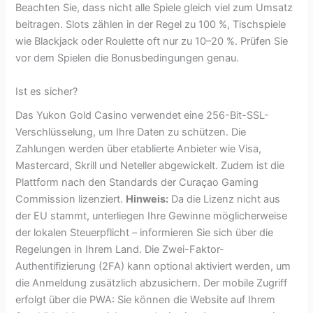
Beachten Sie, dass nicht alle Spiele gleich viel zum Umsatz
beitragen. Slots zählen in der Regel zu 100 %, Tischspiele
wie Blackjack oder Roulette oft nur zu 10–20 %. Prüfen Sie
vor dem Spielen die Bonusbedingungen genau.
Ist es sicher?
Das Yukon Gold Casino verwendet eine 256-Bit-SSL-
Verschlüsselung, um Ihre Daten zu schützen. Die
Zahlungen werden über etablierte Anbieter wie Visa,
Mastercard, Skrill und Neteller abgewickelt. Zudem ist die
Plattform nach den Standards der Curaçao Gaming
Commission lizenziert.
Hinweis:
Da die Lizenz nicht aus
der EU stammt, unterliegen Ihre Gewinne möglicherweise
der lokalen Steuerpflicht – informieren Sie sich über die
Regelungen in Ihrem Land. Die Zwei-Faktor-
Authentifizierung (2FA) kann optional aktiviert werden, um
die Anmeldung zusätzlich abzusichern. Der mobile Zugriff
erfolgt über die PWA: Sie können die Website auf Ihrem