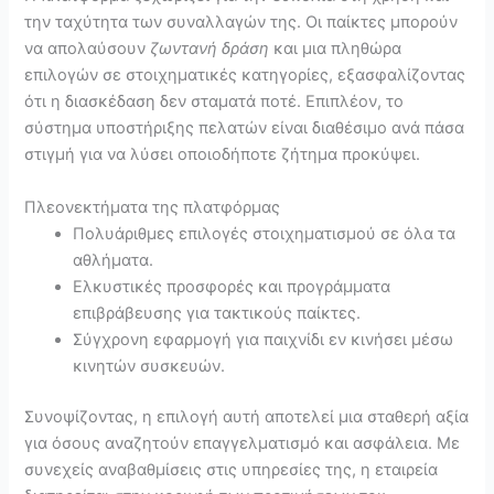
την ταχύτητα των συναλλαγών της. Οι παίκτες μπορούν
να απολαύσουν
ζωντανή δράση
και μια πληθώρα
επιλογών σε στοιχηματικές κατηγορίες, εξασφαλίζοντας
ότι η διασκέδαση δεν σταματά ποτέ. Επιπλέον, το
σύστημα υποστήριξης πελατών είναι διαθέσιμο ανά πάσα
στιγμή για να λύσει οποιοδήποτε ζήτημα προκύψει.
Πλεονεκτήματα της πλατφόρμας
Πολυάριθμες επιλογές στοιχηματισμού σε όλα τα
αθλήματα.
Ελκυστικές προσφορές και προγράμματα
επιβράβευσης για τακτικούς παίκτες.
Σύγχρονη εφαρμογή για παιχνίδι εν κινήσει μέσω
κινητών συσκευών.
Συνοψίζοντας, η επιλογή αυτή αποτελεί μια σταθερή αξία
για όσους αναζητούν επαγγελματισμό και ασφάλεια. Με
συνεχείς αναβαθμίσεις στις υπηρεσίες της, η εταιρεία