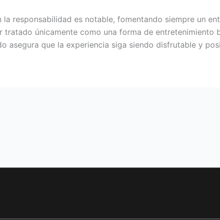
 la responsabilidad es notable, fomentando siempre un en
 tratado únicamente como una forma de entretenimiento baj
o asegura que la experiencia siga siendo disfrutable y pos