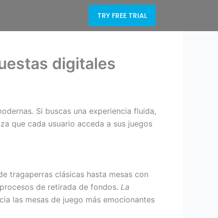
TRY FREE TRIAL
uestas digitales
odernas. Si buscas una experiencia fluida,
tiza que cada usuario acceda a sus juegos
de tragaperras clásicas hasta mesas con
s procesos de retirada de fondos.
La
acia las mesas de juego más emocionantes