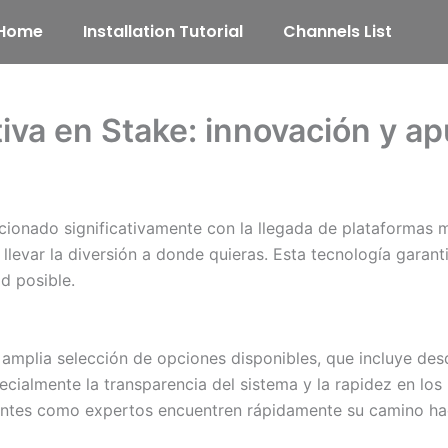
Home
Installation Tutorial
Channels List
tiva en Stake: innovación y ap
cionado significativamente con la llegada de plataformas m
llevar la diversión a donde quieras. Esta tecnología garan
d posible.
amplia selección de opciones disponibles, que incluye des
pecialmente la transparencia del sistema y la rapidez en lo
piantes como expertos encuentren rápidamente su camino h