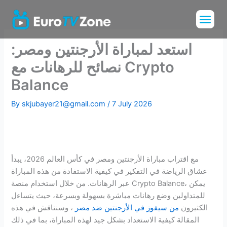
Skip
Me
to
Installation Tu
Channels List
content
استعد لمباراة الأرجنتين ومصر:
نصائح للرهانات مع Crypto
Balance
By
skjubayer21@gmail.com
/
7 July 2026
مع اقتراب مباراة الأرجنتين ومصر في كأس العالم 2026، يبدأ
عشاق الرياضة في التفكير في كيفية الاستفادة من هذه المباراة
عبر الرهانات. من خلال استخدام منصة Crypto Balance، يمكن
للمتداولين وضع رهانات مباشرة بسهولة وبسرعة، حيث يتساءل
الكثيرون
من سيفوز في الأرجنتين ضد مصر
، وسنناقش في هذه
المقالة كيفية الاستعداد بشكل جيد لهذه المباراة، بما في ذلك