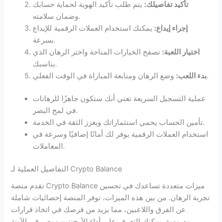
تأكيد تفاصيلك:
يتم طلب تأكيد الهوية لحماية حسابك
وضمان سلامته.
إجراء إيداع:
يمكنك استخدام العملات الرقمية للإيداع
بسرعة.
اختيار اللعبة:
تصفح الخيارات المتاحة واختر الرهان الذي
يناسبك.
وضع الرهان ومتابعة المباراة في الوقت الفعلي.
بدء اللعب:
عملية التسجيل السريعة تعني أنك ستكون جاهزًا للرهانات
في لمح البصر.
تأمين الحساب يحمي استثماراتك ويعزز الثقة في الخدمة.
استخدام العملات الرقمية يوفر لك أمانًا إضافيًا وسرعة في
المعاملات.
التفاصيل العملية لـ Crypto Balance
تقدم منصة Crypto Balance ميزات متعددة تساعدك في تحسين
تجربة الرهان. من بين هذه الميزات، توفر المنصة إحصائيات شاملة
عن الفرق واللاعبين، مما يزيد من فرصك في اتخاذ قرارات
مدروسة. يمكنك التعرف على أداء الأرجنتين ومصر في الآونة