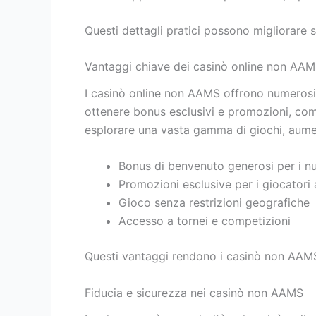
Questi dettagli pratici possono migliorare 
Vantaggi chiave dei casinò online non AA
I casinò online non AAMS offrono numerosi va
ottenere bonus esclusivi e promozioni, com
esplorare una vasta gamma di giochi, aument
Bonus di benvenuto generosi per i nuo
Promozioni esclusive per i giocatori 
Gioco senza restrizioni geografiche
Accesso a tornei e competizioni
Questi vantaggi rendono i casinò non AAMS u
Fiducia e sicurezza nei casinò non AAMS