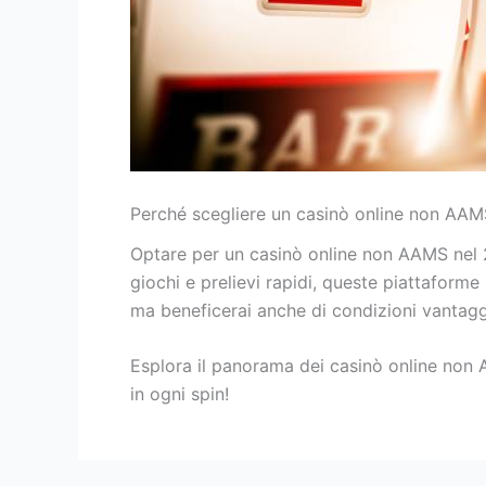
Perché scegliere un casinò online non AAM
Optare per un casinò online non AAMS nel 
giochi e prelievi rapidi, queste piattaforme
ma beneficerai anche di condizioni vantaggi
Esplora il panorama dei casinò online non 
in ogni spin!