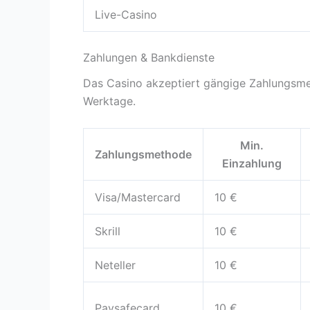
Live-Casino
Zahlungen & Bankdienste
Das Casino akzeptiert gängige Zahlungsmet
Werktage.
Min.
Zahlungsmethode
Einzahlung
Visa/Mastercard
10 €
Skrill
10 €
Neteller
10 €
Paysafecard
10 €