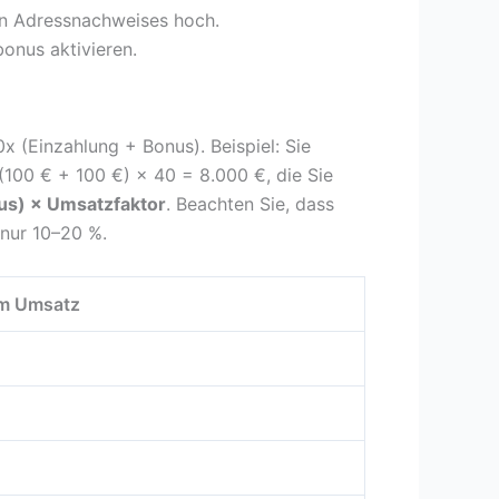
en Adressnachweises hoch.
onus aktivieren.
 (Einzahlung + Bonus). Beispiel: Sie
(100 € + 100 €) × 40 = 8.000 €, die Sie
us) × Umsatzfaktor
. Beachten Sie, dass
 nur 10–20 %.
um Umsatz