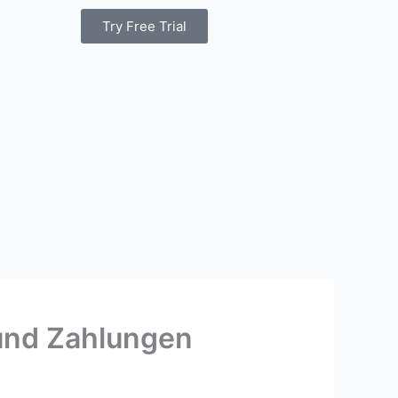
Try Free Trial
und Zahlungen