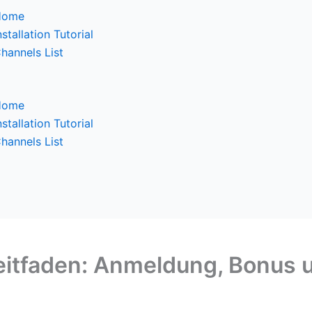
u
Home
nstallation Tutorial
hannels List
Home
nstallation Tutorial
hannels List
eitfaden: Anmeldung, Bonus 