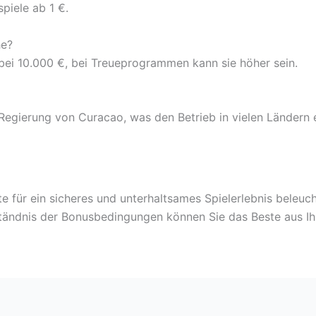
spiele ab 1 €.
he?
bei 10.000 €, bei Treueprogrammen kann sie höher sein.
 Regierung von Curacao, was den Betrieb in vielen Ländern e
e für ein sicheres und unterhaltsames Spielerlebnis beleuc
ständnis der Bonusbedingungen können Sie das Beste aus I