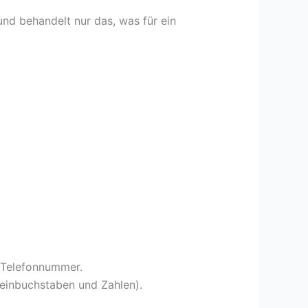
und behandelt nur das, was für ein
 Telefonnummer.
einbuchstaben und Zahlen).