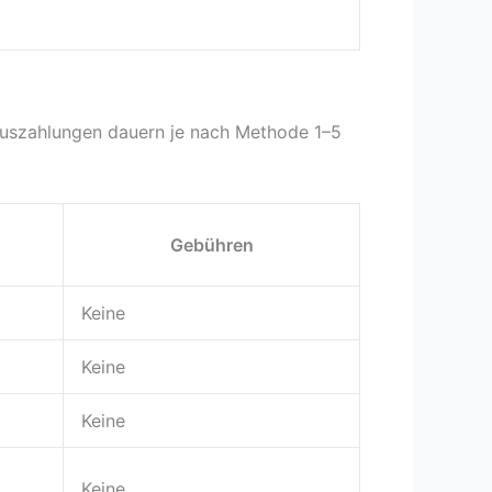
Auszahlungen dauern je nach Methode 1–5
Gebühren
Keine
Keine
Keine
Keine