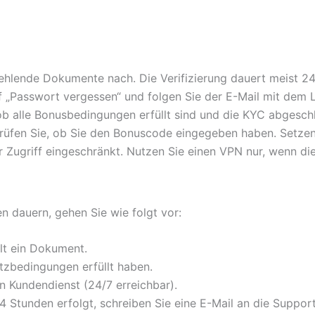
ehlende Dokumente nach. Die Verifizierung dauert meist 2
f „Passwort vergessen“ und folgen Sie der E-Mail mit dem 
ob alle Bonusbedingungen erfüllt sind und die KYC abgeschl
üfen Sie, ob Sie den Bonuscode eingegeben haben. Setzen 
r Zugriff eingeschränkt. Nutzen Sie einen VPN nur, wenn di
n dauern, gehen Sie wie folgt vor:
hlt ein Dokument.
atzbedingungen erfüllt haben.
n Kundendienst (24/7 erreichbar).
4 Stunden erfolgt, schreiben Sie eine E-Mail an die Suppor