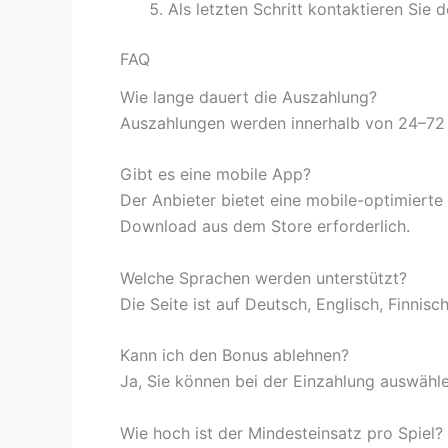
Als letzten Schritt kontaktieren Sie
FAQ
Wie lange dauert die Auszahlung?
Auszahlungen werden innerhalb von 24–72 
Gibt es eine mobile App?
Der Anbieter bietet eine mobile-optimiert
Download aus dem Store erforderlich.
Welche Sprachen werden unterstützt?
Die Seite ist auf Deutsch, Englisch, Finni
Kann ich den Bonus ablehnen?
Ja, Sie können bei der Einzahlung auswähle
Wie hoch ist der Mindesteinsatz pro Spiel?