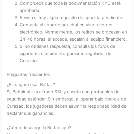
Comprueba que toda la documentación KYC esté
aprobada.
Revisa si hay algún requisito de apuesta pendiente.
Contacta al soporte por chat en vivo o correo
electrónico. Normalmente, los retiros se procesan en
24-48 horas; si excede, escalan al equipo financiero.
Si no obtienes respuesta, consulta los foros de
jugadores o acude al organismo regulador de
Curazao.
Preguntas frecuentes
¿Es seguro usar Betfair?
Sí, Betfair utiliza cifrado SSL y cuenta con protocolos de
seguridad estándar. Sin embargo, al operar bajo licencia de
Curazao, los jugadores deben asumir la responsabilidad de
declarar sus ganancias.
¿Cómo descargo la Betfair app?