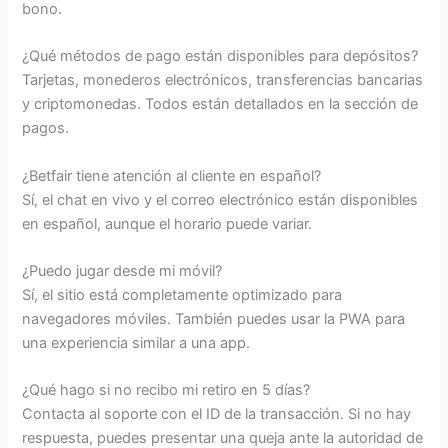
bono.
¿Qué métodos de pago están disponibles para depósitos?
Tarjetas, monederos electrónicos, transferencias bancarias
y criptomonedas. Todos están detallados en la sección de
pagos.
¿Betfair tiene atención al cliente en español?
Sí, el chat en vivo y el correo electrónico están disponibles
en español, aunque el horario puede variar.
¿Puedo jugar desde mi móvil?
Sí, el sitio está completamente optimizado para
navegadores móviles. También puedes usar la PWA para
una experiencia similar a una app.
¿Qué hago si no recibo mi retiro en 5 días?
Contacta al soporte con el ID de la transacción. Si no hay
respuesta, puedes presentar una queja ante la autoridad de