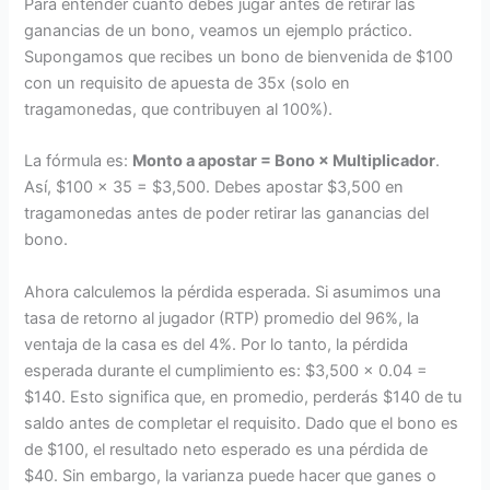
Para entender cuánto debes jugar antes de retirar las
ganancias de un bono, veamos un ejemplo práctico.
Supongamos que recibes un bono de bienvenida de $100
con un requisito de apuesta de 35x (solo en
tragamonedas, que contribuyen al 100%).
La fórmula es:
Monto a apostar = Bono × Multiplicador
.
Así, $100 × 35 = $3,500. Debes apostar $3,500 en
tragamonedas antes de poder retirar las ganancias del
bono.
Ahora calculemos la pérdida esperada. Si asumimos una
tasa de retorno al jugador (RTP) promedio del 96%, la
ventaja de la casa es del 4%. Por lo tanto, la pérdida
esperada durante el cumplimiento es: $3,500 × 0.04 =
$140. Esto significa que, en promedio, perderás $140 de tu
saldo antes de completar el requisito. Dado que el bono es
de $100, el resultado neto esperado es una pérdida de
$40. Sin embargo, la varianza puede hacer que ganes o