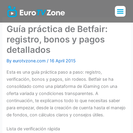
Skip
Me
to
Installation Tu
Channels List
content
Guía práctica de Betfair:
registro, bonos y pagos
detallados
By
eurotvzone.com
/
16 April 2015
Esta es una guía práctica paso a paso: registro,
verificación, bonos y pagos, sin rodeos. Betfair se ha
consolidado como una plataforma de iGaming con una
oferta variada y condiciones transparentes. A
continuación, te explicamos todo lo que necesitas saber
para empezar, desde la creación de cuenta hasta el manejo
de fondos, con cálculos claros y consejos útiles.
Lista de verificación rápida