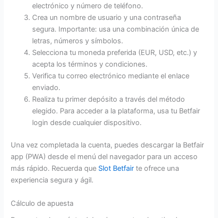
electrónico y número de teléfono.
Crea un nombre de usuario y una contraseña
segura. Importante: usa una combinación única de
letras, números y símbolos.
Selecciona tu moneda preferida (EUR, USD, etc.) y
acepta los términos y condiciones.
Verifica tu correo electrónico mediante el enlace
enviado.
Realiza tu primer depósito a través del método
elegido. Para acceder a la plataforma, usa tu Betfair
login desde cualquier dispositivo.
Una vez completada la cuenta, puedes descargar la Betfair
app (PWA) desde el menú del navegador para un acceso
más rápido. Recuerda que
Slot Betfair
te ofrece una
experiencia segura y ágil.
Cálculo de apuesta