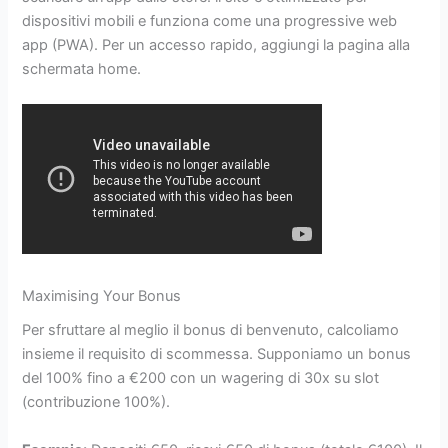
dispositivi mobili e funziona come una progressive web
app (PWA). Per un accesso rapido, aggiungi la pagina alla
schermata home.
Maximising Your Bonus
Per sfruttare al meglio il bonus di benvenuto, calcoliamo
insieme il requisito di scommessa. Supponiamo un bonus
del 100% fino a €200 con un wagering di 30x su slot
(contribuzione 100%).