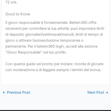
72 ore.
Good to Know
Il gioco responsabile è fondamentale. Betwin360 offre
strumenti per controllare la tua attività: puoi impostare limiti
di deposito giornalieri/settimanali/mensili, limiti di tempo di
gioco o attivare l’autoesclusione temporanea o
permanente. Per il betwin360 login, accedi alla sezione
“Gioco Responsabile” nel tuo profilo.
Con questa guida sei pronto per iniziare: ricorda di giocare
con moderazione e di leggere sempre i termini del bonus.
←
Previous Post
Next Post
→