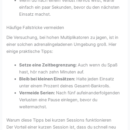
Wenn du nach einem Verlust nervös wirst, warte
einfach ein paar Sekunden, bevor du den nächsten
Einsatz machst.
Häufige Fallstricke vermeiden
Die Versuchung, bei hohen Multiplikatoren zu jagen, ist in
einer solchen adrenalingeladenen Umgebung groß. Hier
einige praktische Tipps:
Setze eine Zeitbegrenzung:
Auch wenn du Spaß
hast, hör nach zehn Minuten auf.
Bleib bei kleinen Einsätzen:
Halte jeden Einsatz
unter einem Prozent deines Gesamt‑Bankrolls.
Vermeide Serien:
Nach fünf aufeinanderfolgenden
Verlusten eine Pause einlegen, bevor du
weitermachst.
Warum diese Tipps bei kurzen Sessions funktionieren
Der Vorteil einer kurzen Session ist, dass du schnell neu