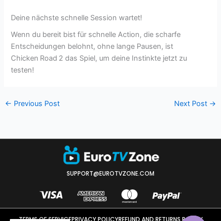
Deine nächste schnelle Session wartet!
Wenn du bereit bist für schnelle Action, die scharfe
Entscheidungen belohnt, ohne lange Pausen, ist
Chicken Road 2 das Spiel, um deine Instinkte jetzt zu
testen!
←
Previous Post
Next Post
→
SUPPORT@EUROTVZONE.COM
TERMS OF SERVICE
PRIVACY POLICY
REFUND AND RETURNS POLICY