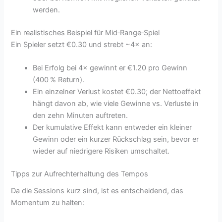
werden.
Ein realistisches Beispiel für Mid‑Range‑Spiel
Ein Spieler setzt €0.30 und strebt ~4× an:
Bei Erfolg bei 4× gewinnt er €1.20 pro Gewinn
(400 % Return).
Ein einzelner Verlust kostet €0.30; der Nettoeffekt
hängt davon ab, wie viele Gewinne vs. Verluste in
den zehn Minuten auftreten.
Der kumulative Effekt kann entweder ein kleiner
Gewinn oder ein kurzer Rückschlag sein, bevor er
wieder auf niedrigere Risiken umschaltet.
Tipps zur Aufrechterhaltung des Tempos
Da die Sessions kurz sind, ist es entscheidend, das
Momentum zu halten: