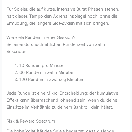
Für Spieler, die auf kurze, intensive Burst‑Phasen stehen,
hält dieses Tempo den Adrenalinspiegel hoch, ohne die
Ermüdung, die längere Slot‑Zyklen mit sich bringen.
Wie viele Runden in einer Session?
Bei einer durchschnittlichen Rundenzeit von zehn
Sekunden:
10 Runden pro Minute.
60 Runden in zehn Minuten.
120 Runden in zwanzig Minuten.
Jede Runde ist eine Mikro‑Entscheidung; der kumulative
Effekt kann überraschend lohnend sein, wenn du deine
Einsätze im Verhältnis zu deinem Bankroll klein hältst.
Risk & Reward Spectrum
Die hohe Volatilität des Spiels bedeutet, dass du lange