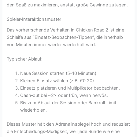
den Spaß zu maximieren, anstatt große Gewinne zu jagen.
Spieler‑Interaktionsmuster
Das vorherrschende Verhalten in Chicken Road 2 ist eine
Schleife aus “Einsatz‑Beobachten‑Tippen”, die innerhalb
von Minuten immer wieder wiederholt wird.
Typischer Ablauf:
Neue Session starten (5–10 Minuten).
Kleinen Einsatz wählen (z.B. €0.20).
Einsatz platzieren und Multiplikator beobachten.
Cash‑out bei ~2× oder früh, wenn nervös.
Bis zum Ablauf der Session oder Bankroll‑Limit
wiederholen.
Dieses Muster hält den Adrenalinspiegel hoch und reduziert
die Entscheidungs‑Müdigkeit, weil jede Runde wie eine