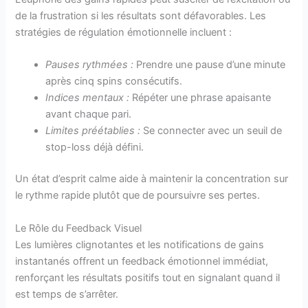
de la frustration si les résultats sont défavorables. Les
stratégies de régulation émotionnelle incluent :
Pauses rythmées :
Prendre une pause d’une minute
après cinq spins consécutifs.
Indices mentaux :
Répéter une phrase apaisante
avant chaque pari.
Limites préétablies :
Se connecter avec un seuil de
stop-loss déjà défini.
Un état d’esprit calme aide à maintenir la concentration sur
le rythme rapide plutôt que de poursuivre ses pertes.
Le Rôle du Feedback Visuel
Les lumières clignotantes et les notifications de gains
instantanés offrent un feedback émotionnel immédiat,
renforçant les résultats positifs tout en signalant quand il
est temps de s’arrêter.