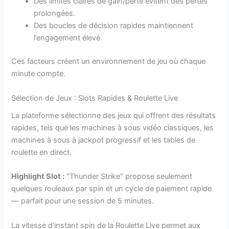
Des limites claires de gain/perte évitent des pertes
prolongées.
Des boucles de décision rapides maintiennent
l’engagement élevé.
Ces facteurs créent un environnement de jeu où chaque
minute compte.
Sélection de Jeux : Slots Rapides & Roulette Live
La plateforme sélectionne des jeux qui offrent des résultats
rapides, tels que les machines à sous vidéo classiques, les
machines à sous à jackpot progressif et les tables de
roulette en direct.
Highlight Slot :
“Thunder Strike” propose seulement
quelques rouleaux par spin et un cycle de paiement rapide
— parfait pour une session de 5 minutes.
La vitesse d’instant spin de la Roulette Live permet aux