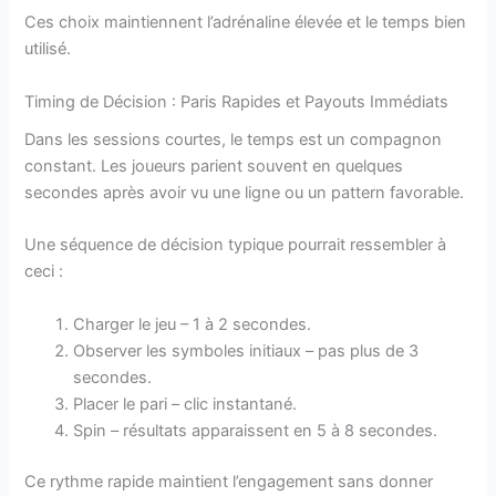
Ces choix maintiennent l’adrénaline élevée et le temps bien
utilisé.
Timing de Décision : Paris Rapides et Payouts Immédiats
Dans les sessions courtes, le temps est un compagnon
constant. Les joueurs parient souvent en quelques
secondes après avoir vu une ligne ou un pattern favorable.
Une séquence de décision typique pourrait ressembler à
ceci :
Charger le jeu – 1 à 2 secondes.
Observer les symboles initiaux – pas plus de 3
secondes.
Placer le pari – clic instantané.
Spin – résultats apparaissent en 5 à 8 secondes.
Ce rythme rapide maintient l’engagement sans donner