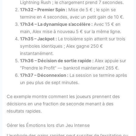
Lightning Rush ; le chargement prend 7 secondes.
17h32 – Premier Spin :
Mise de 5 € ; le spin se
termine en 4 secondes, avec un petit gain de 10 €.
17h34 – La dynamique s’accélère :
Avec 15 € en
main, Alex mise à nouveau 5 € sur la même ligne.
17h35 – Jackpot :
Le troisième spin atterrit sur trois
symboles identiques ; Alex gagne 250 €
instantanément.
17h36 – Décision de sortie rapide :
Alex appuie sur
“Prendre le Profit” — bankroll maintenant 265 €.
17h37 – Déconnexion :
La session se termine après
un peu plus de sept minutes.
Ce exemple montre comment les joueurs prennent des
décisions en une fraction de seconde menant à des
résultats rapides.
Gérer les Émotions lors d’un Jeu Intense
L’euphorie des gains rapides peut susciter de l’excitation ou