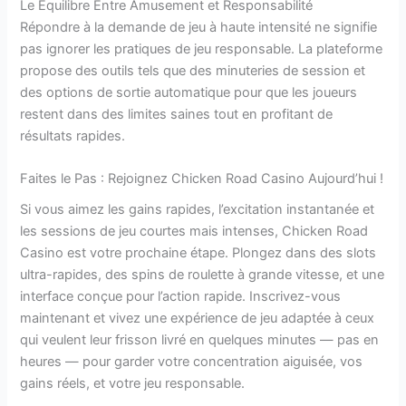
Le Équilibre Entre Amusement et Responsabilité
Répondre à la demande de jeu à haute intensité ne signifie
pas ignorer les pratiques de jeu responsable. La plateforme
propose des outils tels que des minuteries de session et
des options de sortie automatique pour que les joueurs
restent dans des limites saines tout en profitant de
résultats rapides.
Faites le Pas : Rejoignez Chicken Road Casino Aujourd’hui !
Si vous aimez les gains rapides, l’excitation instantanée et
les sessions de jeu courtes mais intenses, Chicken Road
Casino est votre prochaine étape. Plongez dans des slots
ultra-rapides, des spins de roulette à grande vitesse, et une
interface conçue pour l’action rapide. Inscrivez-vous
maintenant et vivez une expérience de jeu adaptée à ceux
qui veulent leur frisson livré en quelques minutes — pas en
heures — pour garder votre concentration aiguisée, vos
gains réels, et votre jeu responsable.