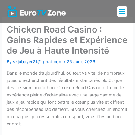
Skip
Me
to
Installation Tu
Channels List
content
Chicken Road Casino :
Gains Rapides et Expérience
de Jeu à Haute Intensité
By
skjubayer21@gmail.com
/
25 June 2026
Dans le monde d’aujourd’hui, où tout va vite, de nombreux
joueurs recherchent des résultats instantanés plutôt que
des sessions marathon. Chicken Road Casino offre cette
expérience pleine d’adrénaline avec une large gamme de
jeux à jeu rapide qui font battre le cœur plus vite et offrent
des récompenses rapidement. Si vous cherchez un endroit
où chaque spin ressemble à un sprint, vous êtes au bon
endroit.