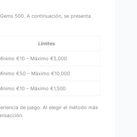
e Gems 500. A continuación, se presenta
Límites
Mínimo €10 – Máximo €5,000
Mínimo €50 – Máximo €10,000
Mínimo €10 – Máximo €1,500
eriencia de juego. Al elegir el método más
ansacción.