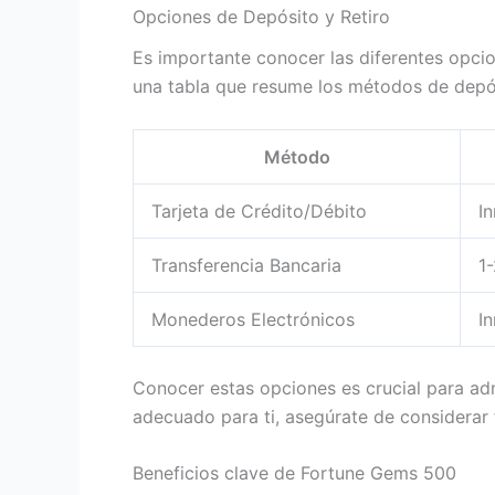
Opciones de Depósito y Retiro
Es importante conocer las diferentes opcio
una tabla que resume los métodos de depós
Método
Tarjeta de Crédito/Débito
I
Transferencia Bancaria
1-
Monederos Electrónicos
I
Conocer estas opciones es crucial para adm
adecuado para ti, asegúrate de considerar
Beneficios clave de Fortune Gems 500