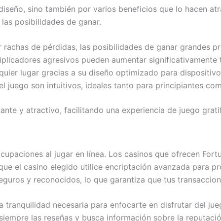
seño, sino también por varios beneficios que lo hacen atr
 las posibilidades de ganar.
rachas de pérdidas, las posibilidades de ganar grandes pr
iplicadores agresivos pueden aumentar significativamente 
uier lugar gracias a su diseño optimizado para dispositivo
 juego son intuitivos, ideales tanto para principiantes c
te y atractivo, facilitando una experiencia de juego gratif
ocupaciones al jugar en línea. Los casinos que ofrecen Fo
que el casino elegido utilice encriptación avanzada para pr
uros y reconocidos, lo que garantiza que tus transaccione
la tranquilidad necesaria para enfocarte en disfrutar del j
siempre las reseñas y busca información sobre la reputación