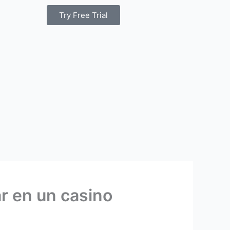
Try Free Trial
r en un casino