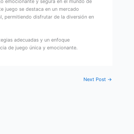
go emocionante y segura en el mundo de
este juego se destaca en un mercado
, permitiendo disfrutar de la diversión en
ategias adecuadas y un enfoque
ncia de juego única y emocionante.
Next Post
→