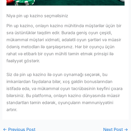
Niyə pin up kazino seçməlisiniz
Pin up kazino, onlayn kazino mühitində müştərilər üçün bir
sıra üstünlüklər təqdim edir. Burada geniş oyun çeşidi,
mükəmməl müştəri xidməti, ədalətli oyun şərtləri və müasir
ödəniş metodları ilə qarşılaşırsınız. Hər bir oyunçu üçün
rahat və etibarlı bir oyun mühiti təmin etmək prinsipi ilə
fəaliyyət göstərir.
Siz də pin up kazino ilə oyun oynamağı seçərək, bu
imkanlardan faydalana bilər, xoş gəldin bonuslarından
istifadə edə, və mükəmməl oyun təcrübəsinin keyfini çıxara
bilərsiniz. Bu platforma, onlayn kazino dünyasında müasir
standartları təmin edərək, oyunçuların məmnuniyyətini
artırır.
←
Previous Post
Next Post
→