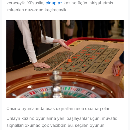
verəcəyik. Xüsusilə,
pinup az
kazino üçün inkişaf etmiş
imkanları nəzərdən keçirəcəyik.
Casino oyunlarında əsas siqnalları necə oxumaq olar
Onlayn kazino oyunlarına yeni başlayanlar üçün, müvafiq
siqnalları oxumaq çox vacibdir. Bu, seçilən oyunun