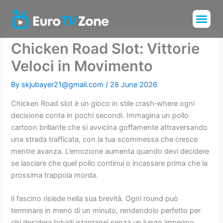
Skip
Me
to
Installation Tu
Channels List
content
Chicken Road Slot: Vittorie
Veloci in Movimento
By
skjubayer21@gmail.com
/
28 June 2026
Chicken Road slot è un gioco in stile crash‑where ogni
decisione conta in pochi secondi. Immagina un pollo
cartoon brillante che si avvicina goffamente attraversando
una strada trafficata, con la tua scommessa che cresce
mentre avanza. L’emozione aumenta quando devi decidere
se lasciare che quel pollo continui o incassare prima che la
prossima trappola morda.
Il fascino risiede nella sua brevità. Ogni round può
terminare in meno di un minuto, rendendolo perfetto per
chi desidera brividi istantanei senza un lungo impegno.