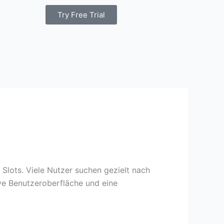
Try Free Trial
 Slots. Viele Nutzer suchen gezielt nach
ive Benutzeroberfläche und eine