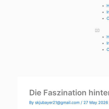
Skip
Men
to
I
content
C
I
C
Die Faszination hinte
By
skjubayer21@gmail.com
/
27 May 2026