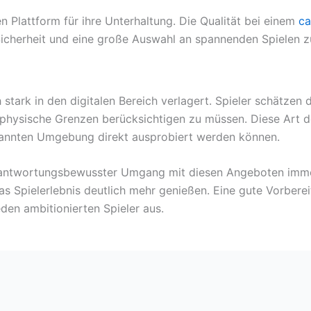
en Plattform für ihre Unterhaltung. Die Qualität bei einem
ca
f Sicherheit und eine große Auswahl an spannenden Spielen z
tark in den digitalen Bereich verlagert. Spieler schätzen die
 physische Grenzen berücksichtigen zu müssen. Diese Art d
tspannten Umgebung direkt ausprobiert werden können.
rantwortungsbewusster Umgang mit diesen Angeboten immer a
 das Spielerlebnis deutlich mehr genießen. Eine gute Vorbere
eden ambitionierten Spieler aus.