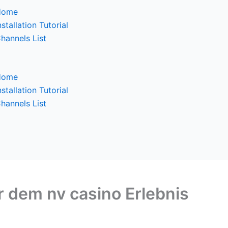
u
Home
nstallation Tutorial
hannels List
Home
nstallation Tutorial
hannels List
r dem nv casino Erlebnis