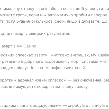
ксимальну ставку за спін або за сесію, щоб уникнути 
 можете грати, перш ніж автоматично зробити перерву.
и після будь-якої кількості сесій, якщо відчуваєте, що
оди для азарту швидких результатів.
 азарт з NV Casino
отких сплесках азарту і миттєвих виграшах, NV Casino 
о ретельно відібраного асортименту ігор і системи ми
швидких відчуттів, а не марафонських сесій.
коротким адреналіновим сплеском — без очікування, бе
раші, що змушують повертатися знову і знову.
 швидким і винагороджувальним — спробуйте і відчуйте 