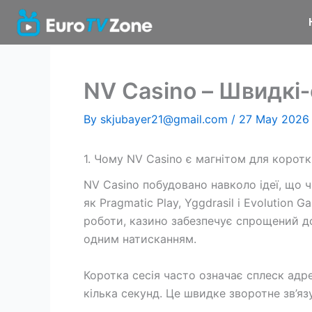
Skip
to
content
NV Casino – Швидкі
By
skjubayer21@gmail.com
/
27 May 2026
1. Чому NV Casino є магнітом для корот
NV Casino побудовано навколо ідеї, що 
як Pragmatic Play, Yggdrasil і Evolution
роботи, казино забезпечує спрощений до
одним натисканням.
Коротка сесія часто означає сплеск адре
кілька секунд. Це швидке зворотне зв’яз