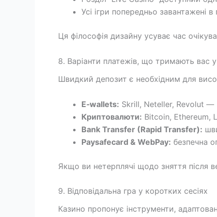
Усі ігри попередньо завантажені в 
Ця філософія дизайну усуває час очікув
8. Варіанти платежів, що тримають вас у
Швидкий депозит є необхідним для висо
E‑wallets:
Skrill, Neteller, Revolut 
Криптовалюти:
Bitcoin, Ethereum, 
Bank Transfer (Rapid Transfer):
шви
Paysafecard & WebPay:
безпечна о
Якщо ви нетерплячі щодо зняття після в
9. Відповідальна гра у коротких сесіях
Казино пропонує інструменти, адаптовані