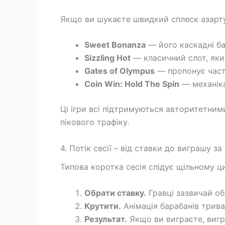
Якщо ви шукаєте швидкий сплеск азарту
Sweet Bonanza
— його каскадні ба
Sizzling Hot
— класичний слот, який
Gates of Olympus
— пропонує часті
Coin Win: Hold The Spin
— механіка
Ці ігри всі підтримуються авторитетними
пікового трафіку.
4. Потік сесії – від ставки до виграшу за
Типова коротка сесія слідує щільному ц
Обрати ставку.
Гравці зазвичай об
Крутити.
Анімація барабанів трива
Результат.
Якщо ви виграєте, вигр