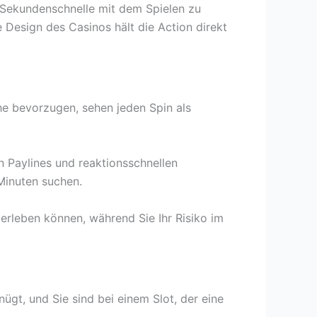
n Sekundenschnelle mit dem Spielen zu
Design des Casinos hält die Action direkt
he bevorzugen, sehen jeden Spin als
en Paylines und reaktionsschnellen
Minuten suchen.
 erleben können, während Sie Ihr Risiko im
ügt, und Sie sind bei einem Slot, der eine