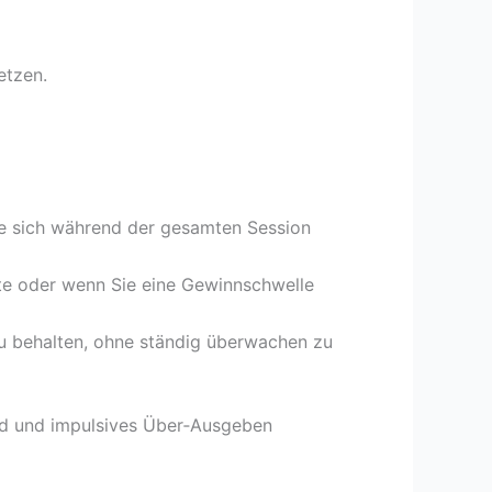
etzen.
Sie sich während der gesamten Session
te oder wenn Sie eine Gewinnschwelle
zu behalten, ohne ständig überwachen zu
wird und impulsives Über‑Ausgeben