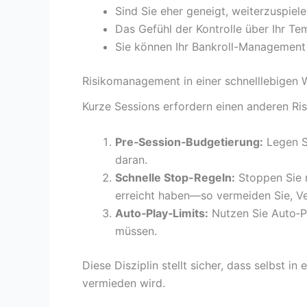
Sind Sie eher geneigt, weiterzuspiele
Das Gefühl der Kontrolle über Ihr T
Sie können Ihr Bankroll-Management e
Risikomanagement in einer schnelllebigen 
Kurze Sessions erfordern einen anderen Risi
Pre‑Session‑Budgetierung:
Legen Si
daran.
Schnelle Stop-Regeln:
Stoppen Sie n
erreicht haben—so vermeiden Sie, Ve
Auto‑Play‑Limits:
Nutzen Sie Auto‑Pl
müssen.
Diese Disziplin stellt sicher, dass selbst
vermieden wird.