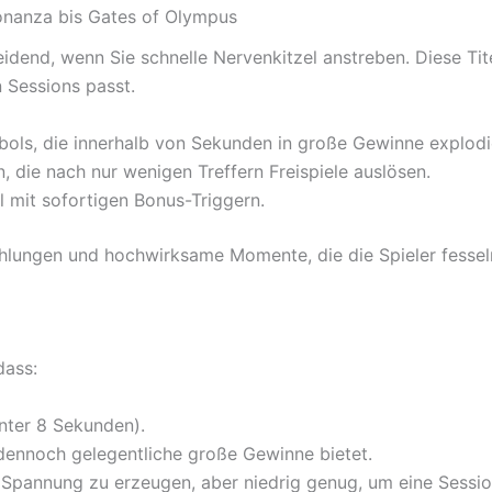
onanza bis Gates of Olympus
heidend, wenn Sie schnelle Nervenkitzel anstreben. Diese Ti
n Sessions passt.
bols, die innerhalb von Sekunden in große Gewinne explodi
, die nach nur wenigen Treffern Freispiele auslösen.
l mit sofortigen Bonus-Triggern.
ungen und hochwirksame Momente, die die Spieler fesseln,
dass:
unter 8 Sekunden).
dennoch gelegentliche große Gewinne bietet.
um Spannung zu erzeugen, aber niedrig genug, um eine Sessi