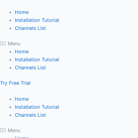
Skip
to
Home
content
Installation Tutorial
Channels List
Menu
Home
Installation Tutorial
Channels List
Try Free Trial
Home
Installation Tutorial
Channels List
Menu