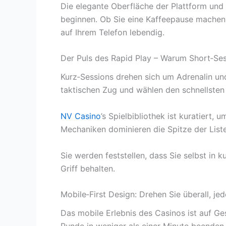
Die elegante Oberfläche der Plattform und
beginnen. Ob Sie eine Kaffeepause machen 
auf Ihrem Telefon lebendig.
Der Puls des Rapid Play – Warum Short‑Se
Kurz‑Sessions drehen sich um Adrenalin und
taktischen Zug und wählen den schnellsten
NV Casino
’s Spielbibliothek ist kuratiert,
Mechaniken dominieren die Spitze der Liste
Sie werden feststellen, dass Sie selbst in
Griff behalten.
Mobile‑First Design: Drehen Sie überall, jed
Das mobile Erlebnis des Casinos ist auf Ge