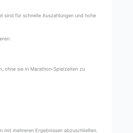
tel sind für schnelle Auszahlungen und hohe
eren.
 ohne sie in Marathon‑Spielzeiten zu
on mit mehreren Ergebnissen abzuschließen.