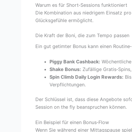
Warum es für Short‑Sessions funktioniert
Die Kombination aus niedrigem Einsatz pro
Glücksgefühle ermöglicht.
Die Kraft der Boni, die zum Tempo passen
Ein gut getimter Bonus kann einen Routine‑
Piggy Bank Cashback:
Wöchentliche 
Shake Bonus:
Zufällige Gratis‑Spins
Spin Climb Daily Login Rewards:
Bis
Verpflichtungen.
Der Schlüssel ist, dass diese Angebote sof
Session on the fly beanspruchen können.
Ein Beispiel für einen Bonus‑Flow
Wenn Sie während einer Mittagspause spiel