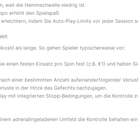
n, weil die Hemmschwelle niedrig ist.
empo erhöht den Spielspaß.
rleichtern, indem Sie Auto‑Play‑Limits vor jeder Session s
Welt
kostil als lange. So gehen Spieler typischerweise vor:
e einen festen Einsatz pro Spin fest (z.B. €1) und halten 
ach einer bestimmten Anzahl aufeinanderfolgender Verlus
rluste in der Hitze des Gefechts nachzujagen.
ay mit integrierten Stopp‑Bedingungen, um die Kontrolle 
 in einem adrenalingeladenen Umfeld die Kontrolle behalten 