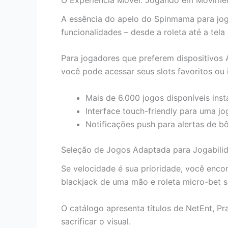
A essência do apelo do Spinmama para jog
funcionalidades – desde a roleta até a te
Para jogadores que preferem dispositivos 
você pode acessar seus slots favoritos ou 
Mais de 6.000 jogos disponíveis ins
Interface touch-friendly para uma jo
Notificações push para alertas de b
Seleção de Jogos Adaptada para Jogabili
Se velocidade é sua prioridade, você enco
blackjack de uma mão e roleta micro-bet 
O catálogo apresenta títulos de NetEnt, P
sacrificar o visual.