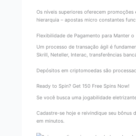
Os níveis superiores oferecem promoções e
hierarquia – apostas micro constantes fun
Flexibilidade de Pagamento para Manter o
Um processo de transação ágil é fundament
Skrill, Neteller, Interac, transferências ba
Depósitos em criptomoedas são processado
Ready to Spin? Get 150 Free Spins Now!
Se você busca uma jogabilidade eletrizant
Cadastre-se hoje e reivindique seu bônus 
em minutos.