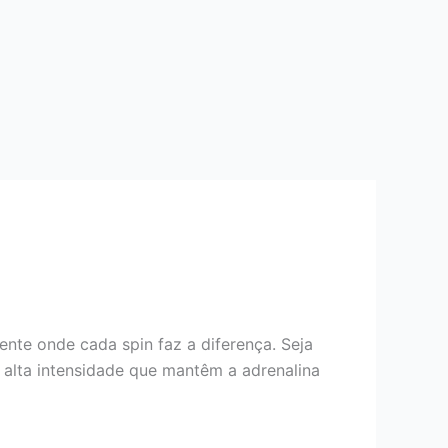
s
nte onde cada spin faz a diferença. Seja
 alta intensidade que mantêm a adrenalina