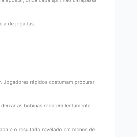
cia de jogadas.
r. Jogadores rápidos costumam procurar
e deixar as bobinas rodarem lentamente.
irada e o resultado revelado em menos de