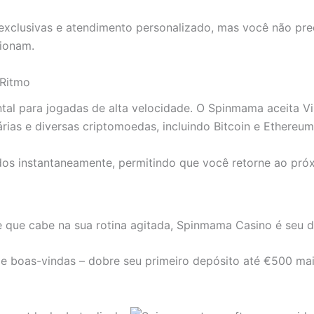
xclusivas e atendimento personalizado, mas você não prec
cionam.
 Ritmo
al para jogadas de alta velocidade. O Spinmama aceita Vi
ncárias e diversas criptomoedas, incluindo Bitcoin e Ethereum
s instantaneamente, permitindo que você retorne ao próx
e que cabe na sua rotina agitada, Spinmama Casino é seu de
de boas-vindas – dobre seu primeiro depósito até €500 mai