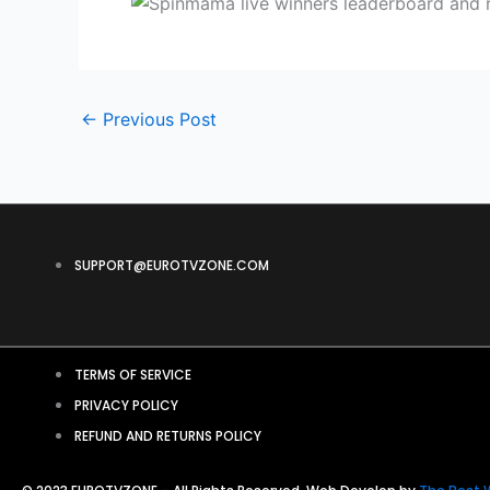
←
Previous Post
SUPPORT@EUROTVZONE.COM
TERMS OF SERVICE
PRIVACY POLICY
REFUND AND RETURNS POLICY