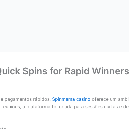
uick Spins for Rapid Winner
 e pagamentos rápidos,
Spinmama casino
oferece um ambie
reuniões, a plataforma foi criada para sessões curtas e de
nto