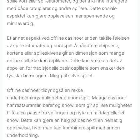
spille kort eller spilleautomater, og det å kunne interagere
med både croupierer og andre spillere. Dette sosiale
aspektet kan gjøre opplevelsen mer spennende og
minneverdig.
Et annet aspekt ved offline casinoer er den taktile følelsen
av spilleautomater og bordspill. Å håndtere chipsene,
kortene eller spilleskivene gir en dimensjon som mange
online spill ikke kan replikere. Dette kan være en del av
appellen for tradisjonelle casinospillere som ønsker den
fysiske berøringen i tillegg til selve spillet.
Offline casinoer tilbyr også en rekke
underholdningsmuligheter utenom spill. Mange casinoer
har restauranter, barer og show, som gir spillere muligheten
til å ta en pause fra spillingen og nyte en middag eller et
show. Dette kan gjøre en helg på casino til en helhetlig
opplevelse, hvor man kan kombinere spill med annen
underholdning.