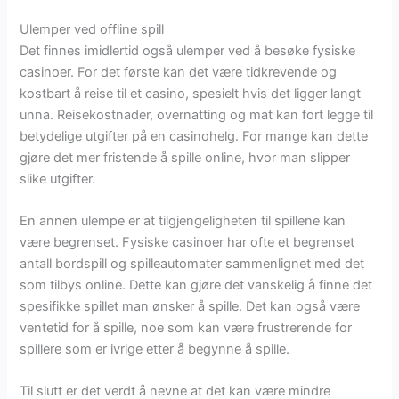
Ulemper ved offline spill
Det finnes imidlertid også ulemper ved å besøke fysiske
casinoer. For det første kan det være tidkrevende og
kostbart å reise til et casino, spesielt hvis det ligger langt
unna. Reisekostnader, overnatting og mat kan fort legge til
betydelige utgifter på en casinohelg. For mange kan dette
gjøre det mer fristende å spille online, hvor man slipper
slike utgifter.
En annen ulempe er at tilgjengeligheten til spillene kan
være begrenset. Fysiske casinoer har ofte et begrenset
antall bordspill og spilleautomater sammenlignet med det
som tilbys online. Dette kan gjøre det vanskelig å finne det
spesifikke spillet man ønsker å spille. Det kan også være
ventetid for å spille, noe som kan være frustrerende for
spillere som er ivrige etter å begynne å spille.
Til slutt er det verdt å nevne at det kan være mindre