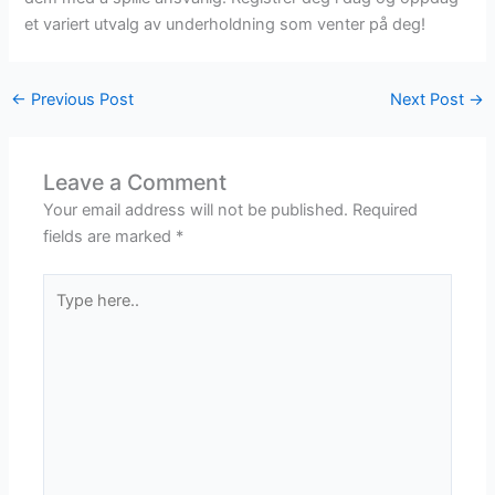
et variert utvalg av underholdning som venter på deg!
←
Previous Post
Next Post
→
Leave a Comment
Your email address will not be published.
Required
fields are marked
*
Type
here..