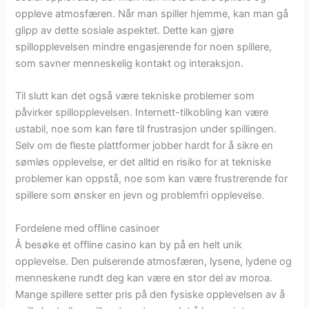
oppleve atmosfæren. Når man spiller hjemme, kan man gå
glipp av dette sosiale aspektet. Dette kan gjøre
spillopplevelsen mindre engasjerende for noen spillere,
som savner menneskelig kontakt og interaksjon.
Til slutt kan det også være tekniske problemer som
påvirker spillopplevelsen. Internett-tilkobling kan være
ustabil, noe som kan føre til frustrasjon under spillingen.
Selv om de fleste plattformer jobber hardt for å sikre en
sømløs opplevelse, er det alltid en risiko for at tekniske
problemer kan oppstå, noe som kan være frustrerende for
spillere som ønsker en jevn og problemfri opplevelse.
Fordelene med offline casinoer
Å besøke et offline casino kan by på en helt unik
opplevelse. Den pulserende atmosfæren, lysene, lydene og
menneskene rundt deg kan være en stor del av moroa.
Mange spillere setter pris på den fysiske opplevelsen av å