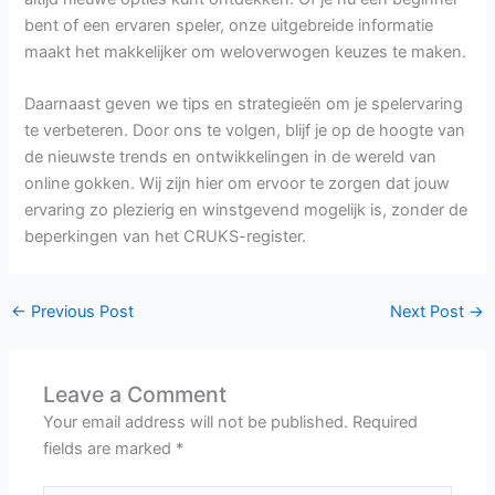
bent of een ervaren speler, onze uitgebreide informatie
maakt het makkelijker om weloverwogen keuzes te maken.
Daarnaast geven we tips en strategieën om je spelervaring
te verbeteren. Door ons te volgen, blijf je op de hoogte van
de nieuwste trends en ontwikkelingen in de wereld van
online gokken. Wij zijn hier om ervoor te zorgen dat jouw
ervaring zo plezierig en winstgevend mogelijk is, zonder de
beperkingen van het CRUKS-register.
←
Previous Post
Next Post
→
Leave a Comment
Your email address will not be published.
Required
fields are marked
*