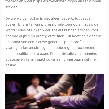
toernooien waarin spelers wereldwijd tegen elkaar kunnen
strijden.
De wereld van poker is niet alleen beperkt tot casual
spelen. Er zijn tal van professionele toernooien, zoals de
World Series of Poker, waar spelers kunnen strijden voor
enorme prijzen en prestigieuze titels. Dit heeft geleid tot de
opkomst van een nieuwe generatie pokerprofs die hun
vaardigheden en strategieën hebben geperfectioneerd om
de competitie aan te gaan. De combinatie van spanning,
strategie en kans maakt poker een onmisbaar spel in elk
casino.