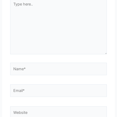
Type
here..
Name*
Email*
Website