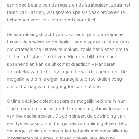
een goed begrip van de regels en de strategieën, zoals het
tellen van kaarten, wat ervaren spelers vaak proberen te
beheersen voor een concurrentievoordeel.
De aantrekkingskracht van blackjack ligt in de interactie
tussen de spelers en de dealer. Iedere speler krijgt de kans
om strategische keuzes te maken, zoals het kiezen om te
“hitten” of “stand” te blijven. Hierdoor blijft elke hand
spannend en kan de uitkomst drastisch veranderen
afhankelijk van de beslissingen die worden genomen. De
mogelijkheid om je eigen strategie te ontwikkelen voegt
een extra laag van diepgang toe aan het spel.
Online blackjack biedt spelers de mogelijkheid om in hun
eigen tempo te spelen, met de optie om gebruik te maken
van live dealer spellen. Dit combineert de opwinding van
een fysiek casino met het gemak van online gokken. Door
de mogelijkheid om verschillende tafels met verschillende
inzetlimieten te kiezen, kunnen spelers hun ervaring