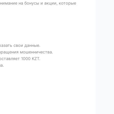
нимание на бонусы и акции, которые
казать свои данные.
твращения мошенничества.
ставляет 1000 KZT.
а.