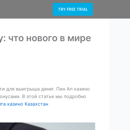
TRY FREE TRIAL
у: что нового в мире
ти для выигрыша денег. Пин Ап казино
онусами. В этой статье мы подробно
нта казино Казахстан