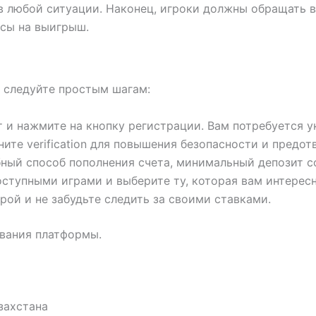
 любой ситуации. Наконец, игроки должны обращать в
сы на выигрыш.
, следуйте простым шагам:
т и нажмите на кнопку регистрации. Вам потребуется у
ите verification для повышения безопасности и предо
ный способ пополнения счета, минимальный депозит со
ступными играми и выберите ту, которая вам интересн
ой и не забудьте следить за своими ставками.
вания платформы.
захстана