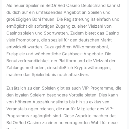
Als neuer Spieler im BetOnRed Casino Deutschland kannst
du dich auf ein umfassendes Angebot an Spielen und
großzügigen Boni freuen. Die Registrierung ist einfach und
ermöglicht dir sofortigen Zugang zu einer Vielzahl von
Casinospielen und Sportwetten. Zudem bietet das Casino
viele Promotions, die speziell für den deutschen Markt
entwickelt wurden. Dazu gehören Willkommensboni,
Freispiele und wöchentliche Cashback-Angebote. Die
Benutzerfreundlichkeit der Plattform und die Vielzahl der
Zahlungsmethoden, einschließlich Kryptowährungen,
machen das Spielerlebnis noch attraktiver.
Zusätzlich zu den Spielen gibt es auch VIP-Programme, die
den loyalen Spielern besondere Vorteile bieten. Dies kann
von höheren Auszahlungslimits bis hin zu exklusiven
Veranstaltungen reichen, die nur für Mitglieder des VIP-
Programms zugänglich sind. Diese Aspekte machen das
BetOnRed Casino zu einer hervorragenden Wahl für neue