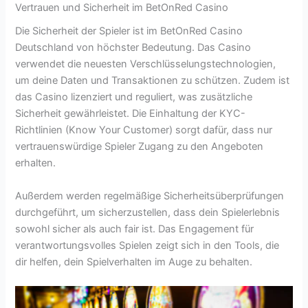
Vertrauen und Sicherheit im BetOnRed Casino
Die Sicherheit der Spieler ist im BetOnRed Casino
Deutschland von höchster Bedeutung. Das Casino
verwendet die neuesten Verschlüsselungstechnologien,
um deine Daten und Transaktionen zu schützen. Zudem ist
das Casino lizenziert und reguliert, was zusätzliche
Sicherheit gewährleistet. Die Einhaltung der KYC-
Richtlinien (Know Your Customer) sorgt dafür, dass nur
vertrauenswürdige Spieler Zugang zu den Angeboten
erhalten.
Außerdem werden regelmäßige Sicherheitsüberprüfungen
durchgeführt, um sicherzustellen, dass dein Spielerlebnis
sowohl sicher als auch fair ist. Das Engagement für
verantwortungsvolles Spielen zeigt sich in den Tools, die
dir helfen, dein Spielverhalten im Auge zu behalten.