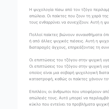
Η ψυχολογία πίσω από τον τζόγο περιλαμβ
απώλεια. Οι παίκτες που ζουν τη χαρά τη
τους ενθαρρύνει να συνεχίζουν. Αυτή η ψ
Πολλοί παίκτες βιώνουν συναισθήματα όπω
ή από άλλες ψυχικές πιέσεις. Αυτή η ψυχ
διαταραχές άγχους, επηρεάζοντας τη συν
Οι επιπτώσεις του τζόγου στην ψυχική υγε
Οι επιπτώσεις του τζόγου στην ψυχική υγε
οποίος είναι μια σοβαρή ψυχολογική διατ
καταστροφή, καθώς οι παίκτες χάνουν τον
Επιπλέον, οι άνθρωποι που υποφέρουν απ
απώλειές τους. Αυτό μπορεί να περιλαμβ
κύκλο που εντείνει τα προβλήματα ψυχικ