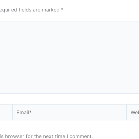
equired fields are marked
*
Email*
Webs
is browser for the next time I comment.