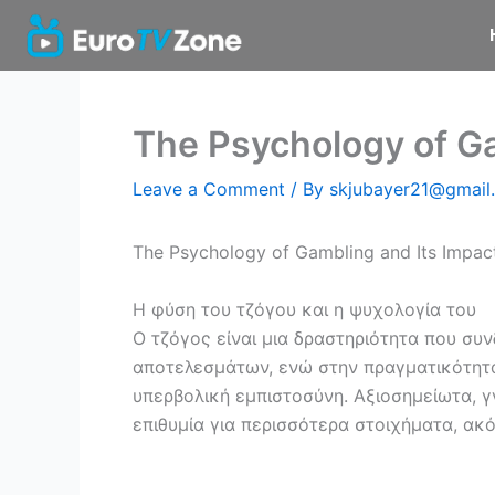
Skip
to
content
The Psychology of Ga
Leave a Comment
/ By
skjubayer21@gmai
The Psychology of Gambling and Its Impac
Η φύση του τζόγου και η ψυχολογία του
Ο τζόγος είναι μια δραστηριότητα που συν
αποτελεσμάτων, ενώ στην πραγματικότητα, 
υπερβολική εμπιστοσύνη. Αξιοσημείωτα, γ
επιθυμία για περισσότερα στοιχήματα, ακό