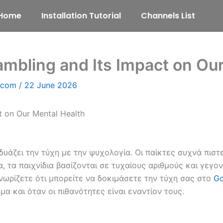
Home
Installation Tutorial
Channels List
mbling and Its Impact on Our
l.com
/
22 June 2026
t on Our Mental Health
δυάζει την τύχη με την ψυχολογία. Οι παίκτες συχνά πισ
τα παιχνίδια βασίζονται σε τυχαίους αριθμούς και γεγον
νωρίζετε ότι μπορείτε να δοκιμάσετε την τύχη σας στο
Go
μα και όταν οι πιθανότητες είναι εναντίον τους.