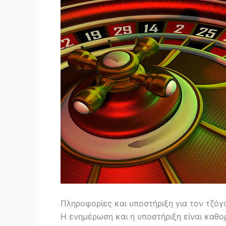
Πληροφορίες και υποστήριξη για τον τζόγ
Η ενημέρωση και η υποστήριξη είναι καθο