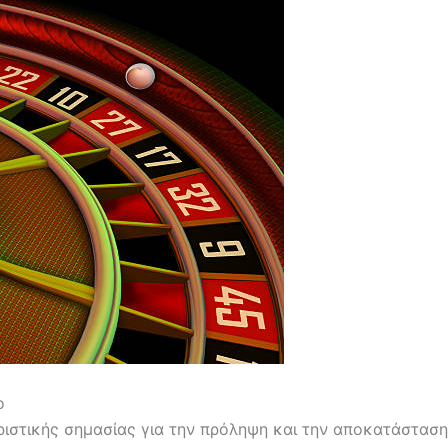
ο
ριστικής σημασίας για την πρόληψη και την αποκατάστασ