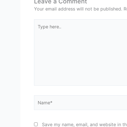
Leave a Comment
Your email address will not be published.
R
Type
here..
Name*
Save my name, email, and website in th