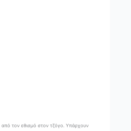
η από τον εθισμό στον τζόγο. Υπάρχουν