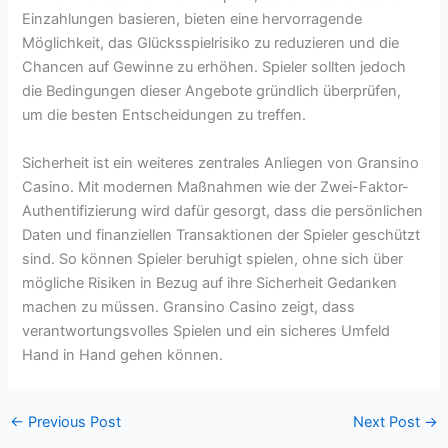
Einzahlungen basieren, bieten eine hervorragende
Möglichkeit, das Glücksspielrisiko zu reduzieren und die
Chancen auf Gewinne zu erhöhen. Spieler sollten jedoch
die Bedingungen dieser Angebote gründlich überprüfen,
um die besten Entscheidungen zu treffen.
Sicherheit ist ein weiteres zentrales Anliegen von Gransino
Casino. Mit modernen Maßnahmen wie der Zwei-Faktor-
Authentifizierung wird dafür gesorgt, dass die persönlichen
Daten und finanziellen Transaktionen der Spieler geschützt
sind. So können Spieler beruhigt spielen, ohne sich über
mögliche Risiken in Bezug auf ihre Sicherheit Gedanken
machen zu müssen. Gransino Casino zeigt, dass
verantwortungsvolles Spielen und ein sicheres Umfeld
Hand in Hand gehen können.
←
Previous Post
Next Post
→