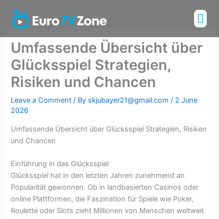
Skip
Me
to
Installatio
Channels List
content
Umfassende Übersicht über
Glücksspiel Strategien,
Risiken und Chancen
Leave a Comment
/ By
skjubayer21@gmail.com
/
2 June
2026
Umfassende Übersicht über Glücksspiel Strategien, Risiken
und Chancen
Einführung in das Glücksspiel
Glücksspiel hat in den letzten Jahren zunehmend an
Popularität gewonnen. Ob in landbasierten Casinos oder
online Plattformen, die Faszination für Spiele wie Poker,
Roulette oder Slots zieht Millionen von Menschen weltweit