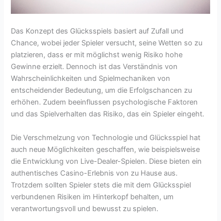
Das Konzept des Glücksspiels basiert auf Zufall und
Chance, wobei jeder Spieler versucht, seine Wetten so zu
platzieren, dass er mit möglichst wenig Risiko hohe
Gewinne erzielt. Dennoch ist das Verständnis von
Wahrscheinlichkeiten und Spielmechaniken von
entscheidender Bedeutung, um die Erfolgschancen zu
erhöhen. Zudem beeinflussen psychologische Faktoren
und das Spielverhalten das Risiko, das ein Spieler eingeht.
Die Verschmelzung von Technologie und Glücksspiel hat
auch neue Möglichkeiten geschaffen, wie beispielsweise
die Entwicklung von Live-Dealer-Spielen. Diese bieten ein
authentisches Casino-Erlebnis von zu Hause aus.
Trotzdem sollten Spieler stets die mit dem Glücksspiel
verbundenen Risiken im Hinterkopf behalten, um
verantwortungsvoll und bewusst zu spielen.